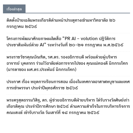
เรื่องล่าสุด
ติดตั้งป้ายเฉลิมพระเกียรติด้านหน้าประตูทางเข้ามหาวิทยาลัย ๒๖
กรกฎาคม ๒๕๖๙
โครงการพัฒนาศักยภาพผลิตสื่อ “PR AI – volution ปฏิวัติการ
ประชาสัมพันธ์ด้วย AI” ระหว่างวันที่ ๒๐-๒๑ กรกฎาคม พ.ศ.๒๕๖๙
พระราชวัชรคุณบัณฑิต, รศ.ดร. รองอธิการบดี พร้อมด้วยผู้บริหาร
อาจารย์ บุคลากร ร่วมไว้อาลัยต่อการจากไปของ คุณแม่ทองดี นึกกระโทก
(มารดาของ ผศ.ดร.ประพันธ์ นึกกระโทก)
ประกาศ เรื่อง หยุดการเรียนการสอน เนื่องในเทศกาลอาสาฬหบูชาและเทศ
การเข้าพรรษา ประจำปีพุทธศักราช ๒๕๖๙
พระครูสุตธรรมวิสิฐ, ดร. ผู้ช่วยอธิการบดีฝ่ายบริหาร ได้รับรางวัลศิษย์เก่า
เกียรติคุณ ประจำปีการศึกษา ๒๕๖๙ ด้านความสำเร็จในการบริหารกิจการ
คณะสงฆ์ เข้ารับรางวัล วันเสาร์ที่ ๑๘ กรกฎาคม ๒๕๖๙