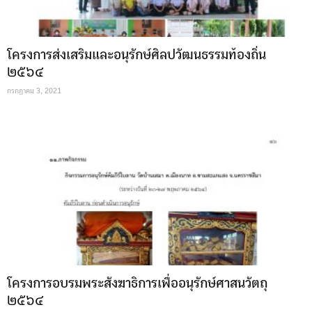
โครงการส่งเสริมและอนุรักษ์ศิลปวัฒนธรรมท้องถิ่น
๒๕๖๔
กรกฎาคม 3, 2021
โครงการอบรมพระสังฆาธิการเพื่ออนุรักษ์ศาสนวัตถุ
๒๕๖๔