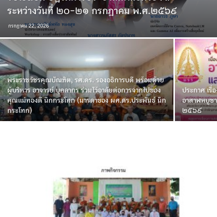
ระหว่างวันที่ ๒๐-๒๑ กรกฎาคม พ.ศ.๒๕๖๙
กรกฎาคม 22, 2026
พระราชวัชรคุณบัณฑิต, รศ.ดร. รองอธิการบดี พร้อมด้วย
ผู้บริหาร อาจารย์ บุคลากร ร่วมไว้อาลัยต่อการจากไปของ
ประกาศ เรื่
คุณแม่ทองดี นึกกระโทก (มารดาของ ผศ.ดร.ประพันธ์ นึก
อาสาฬหบูชา
กระโทก)
๒๕๖๙