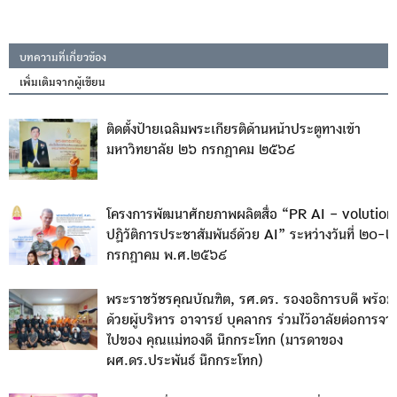
บทความที่เกี่ยวข้อง
เพิ่มเติมจากผู้เขียน
ติดตั้งป้ายเฉลิมพระเกียรติด้านหน้าประตูทางเข้า
มหาวิทยาลัย ๒๖ กรกฎาคม ๒๕๖๙
โครงการพัฒนาศักยภาพผลิตสื่อ “PR AI – volution
ปฏิวัติการประชาสัมพันธ์ด้วย AI” ระหว่างวันที่ ๒๐-
กรกฎาคม พ.ศ.๒๕๖๙
พระราชวัชรคุณบัณฑิต, รศ.ดร. รองอธิการบดี พร้อม
ด้วยผู้บริหาร อาจารย์ บุคลากร ร่วมไว้อาลัยต่อการจา
ไปของ คุณแม่ทองดี นึกกระโทก (มารดาของ
ผศ.ดร.ประพันธ์ นึกกระโทก)