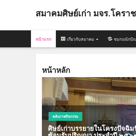
สมาคมศิษย์เก่า มจร.โคราช
หน้าแรก
เกี่ยวกับสมาคม
ชมรมนักบิณ
หน้าหลัก
คลังภาพกิจกรรม
ศิษย์เก่าบรรยายในโครงปัจฉิมน
ซ้อมรับปริญญา ประจำปี ๒๕๖