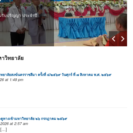
อมรับปริญญา ประจำปี
าวิทยาลัย
ิทยาลัยสงฆ์นครราชสีมา ครั้งที่ ๔/๒๕๖๙ วันศุกร์ ที่ ๗ สิงหาคม พ.ศ. ๒๕๖๙
26 at 1:49 pm
าประตูทางเข้ามหาวิทยาลัย ๒๖ กรกฎาคม ๒๕๖๙
2026 at 2:57 am
 […]