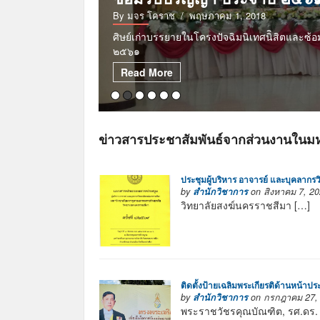
By มจร โคราช
/ พฤษภาคม 1, 2018
ศิษย์เก่าบรรยายในโครงปัจฉิมนิเทศนิิสิตและซ้
๒๕๖๑
Read More
ข่าวสารประชาสัมพันธ์จากส่วนงานในมห
ประชุมผู้บริหาร อาจารย์ และบุคลากรว
by
สำนักวิชาการ
on สิงหาคม 7, 20
วิทยาลัยสงฆ์นครราชสีมา […]
ติดตั้งป้ายเฉลิมพระเกียรติด้านหน้
by
สำนักวิชาการ
on กรกฎาคม 27, 
พระราชวัชรคุณบัณฑิต, รศ.ดร.