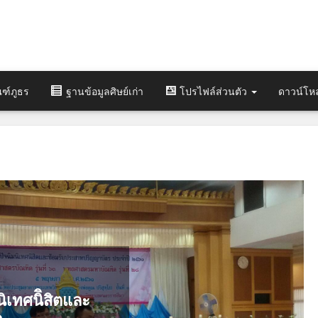
ฑ์ภูธร
ฐานข้อมูลศิษย์เก่า
โปรไฟล์ส่วนตัว
ดาวน์โห
ิเทศนิิสิตและ
๑