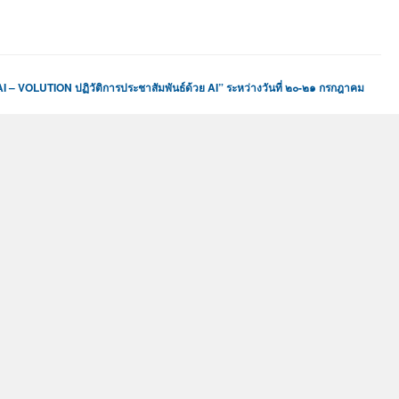
I – VOLUTION ปฏิวัติการประชาสัมพันธ์ด้วย AI” ระหว่างวันที่ ๒๐-๒๑ กรกฎาคม
2026 at 5:25 am
“PR […]
การบดี พร้อมด้วยผู้บริหาร อาจารย์ บุคลากร ร่วมไว้อาลัยต่อการจากไปของ คุณแม่
ระพันธ์ นึกกระโทก)
2026 at 3:26 am
 […]
Theme by
Mizmizi
Powered by
WordPress