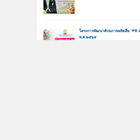
โครงการพัฒนาศักยภาพผลิตสื่อ “PR A
พ.ศ.๒๕๖๙
by
สำนักวิชาการ
on กรกฎาคม 22, 
โครงการพัฒนาศักยภาพผลิตสื่อ 
พระราชวัชรคุณบัณฑิต, รศ.ดร. รองอธิ
ทองดี นึกกระโทก (มารดาของ ผศ.ดร.ป
by
สำนักวิชาการ
on กรกฎาคม 21, 
พระราชวัชรคุณบัณฑิต, รศ.ดร.