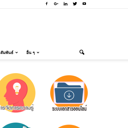
ัมพันธ์
อื่น ๆ