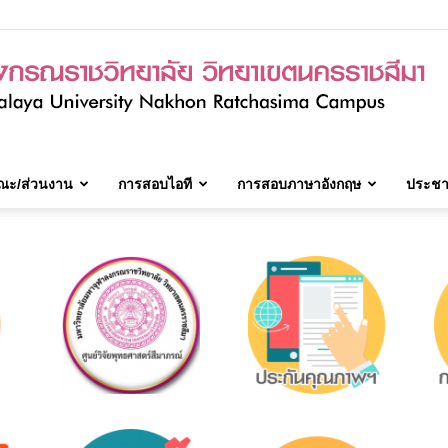
ณะ/ส่วนงาน
การสอบไอที
การสอบภาษาอังกฤษ
ประชาส
มจร.วิทยาเขต
นครราชสีมา