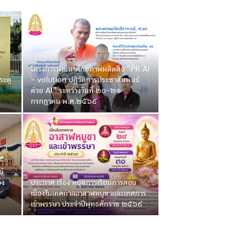
โครงการพัฒนาศักยภาพผลิตสื่อ “PR AI
ระตู
– volution ปฏิวัติการประชาสัมพันธ์
ด้วย AI” ระหว่างวันที่ ๒๐-๒๑
กรกฎาคม พ.ศ.๒๕๖๙
ย์
อง
ประกาศ เรื่อง หยุดการเรียนการสอน
ง
เนื่องในเทศกาลอาสาฬหบูชาและเทศการ
เข้าพรรษา ประจำปีพุทธศักราช ๒๕๖๙