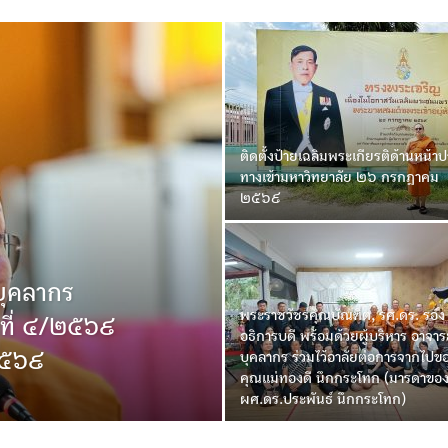
ติดตั้งป้ายเฉลิมพระเกียรติด้านหน้าป
ทางเข้ามหาวิทยาลัย ๒๖ กรกฎาคม
๒๕๖๙
บุคลากร
พระราชวัชรคุณบัณฑิต, รศ.ดร. รอง
งที่ ๔/๒๕๖๙
อธิการบดี พร้อมด้วยผู้บริหาร อาจาร
 ๒๕๖๙
บุคลากร ร่วมไว้อาลัยต่อการจากไปข
คุณแม่ทองดี นึกกระโทก (มารดาขอ
ผศ.ดร.ประพันธ์ นึกกระโทก)