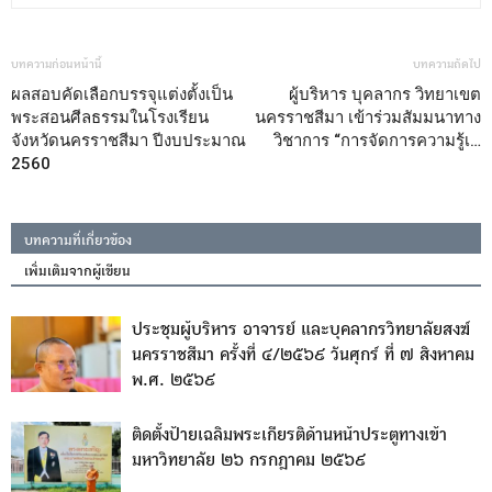
บทความก่อนหน้านี้
บทความถัดไป
ผลสอบคัดเลือกบรรจุแต่งตั้งเป็น
ผู้บริหาร บุคลากร วิทยาเขต
พระสอนศีลธรรมในโรงเรียน
นครราชสีมา เข้าร่วมสัมมนาทาง
จังหวัดนครราชสีมา ปีงบประมาณ
วิชาการ “การจัดการความรู้เ…
2560
บทความที่เกี่ยวข้อง
เพิ่มเติมจากผู้เขียน
ประชุมผู้บริหาร อาจารย์ และบุคลากรวิทยาลัยสงฆ์
นครราชสีมา ครั้งที่ ๔/๒๕๖๙ วันศุกร์ ที่ ๗ สิงหาคม
พ.ศ. ๒๕๖๙
ติดตั้งป้ายเฉลิมพระเกียรติด้านหน้าประตูทางเข้า
มหาวิทยาลัย ๒๖ กรกฎาคม ๒๕๖๙