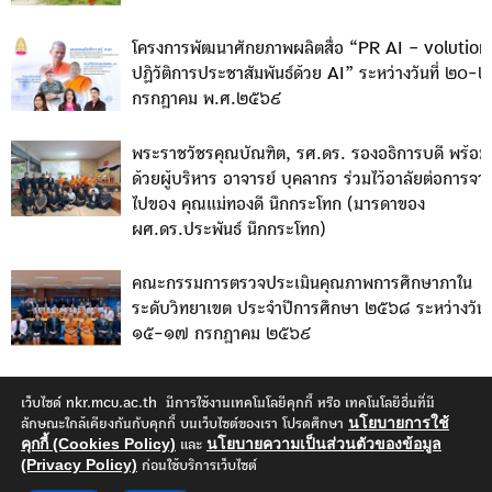
โครงการพัฒนาศักยภาพผลิตสื่อ “PR AI – volution
ปฏิวัติการประชาสัมพันธ์ด้วย AI” ระหว่างวันที่ ๒๐-
กรกฎาคม พ.ศ.๒๕๖๙
พระราชวัชรคุณบัณฑิต, รศ.ดร. รองอธิการบดี พร้อม
ด้วยผู้บริหาร อาจารย์ บุคลากร ร่วมไว้อาลัยต่อการจา
ไปของ คุณแม่ทองดี นึกกระโทก (มารดาของ
ผศ.ดร.ประพันธ์ นึกกระโทก)
คณะกรรมการตรวจประเมินคุณภาพการศึกษาภาใน
ระดับวิทยาเขต ประจำปีการศึกษา ๒๕๖๘ ระหว่างวันที
๑๕-๑๗ กรกฎาคม ๒๕๖๙
เว็บไซด์ nkr.mcu.ac.th มีการใช้งานเทคโนโลยีคุกกี้ หรือ เทคโนโลยีอื่นที่มี
นโยบายการใช้
ลักษณะใกล้เคียงกันกับคุกกี้ บนเว็บไซต์ของเรา โปรดศึกษา
คุกกี้ (Cookies Policy)
นโยบายความเป็นส่วนตัวของข้อมูล
และ
(Privacy Policy)
ก่อนใช้บริการเว็บไซต์