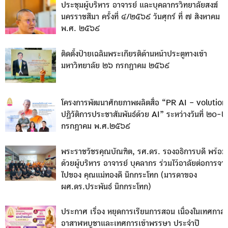
ประชุมผู้บริหาร อาจารย์ และบุคลากรวิทยาลัยสงฆ์
นครราชสีมา ครั้งที่ ๔/๒๕๖๙ วันศุกร์ ที่ ๗ สิงหาคม
พ.ศ. ๒๕๖๙
ติดตั้งป้ายเฉลิมพระเกียรติด้านหน้าประตูทางเข้า
มหาวิทยาลัย ๒๖ กรกฎาคม ๒๕๖๙
โครงการพัฒนาศักยภาพผลิตสื่อ “PR AI – volution
ปฏิวัติการประชาสัมพันธ์ด้วย AI” ระหว่างวันที่ ๒๐-
กรกฎาคม พ.ศ.๒๕๖๙
พระราชวัชรคุณบัณฑิต, รศ.ดร. รองอธิการบดี พร้อม
ด้วยผู้บริหาร อาจารย์ บุคลากร ร่วมไว้อาลัยต่อการจา
ไปของ คุณแม่ทองดี นึกกระโทก (มารดาของ
ผศ.ดร.ประพันธ์ นึกกระโทก)
ประกาศ เรื่อง หยุดการเรียนการสอน เนื่องในเทศกาล
อาสาฬหบูชาและเทศการเข้าพรรษา ประจำปี