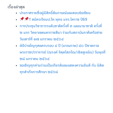
เรื่องล่าสุด
ประกาศรายชื่อผู้มีสิทธิ์สัมภาษณ์และสอบข้อเขียน
!! สมัครเรียนป.โท พุทธ มจร.โคราช ปี69
การประชุมวิชาการระดับชาติครั้งที่ ๓ และนานาชาติ ครั้งที่
๒ มจร วิทยาเขตนครราชสีมา ร่วมกับสถาบันภาคีเครือข่าย
วันเสาร์ที่ ๑๗ มกราคม ๒๕๖๙
พิธีบำเพ็ญกุศลครบรอบ ๙ ปี (มรณภาพ) ๘๐ ปีชาตกาล
พระราชปวราจารย์ (ณรงค์ จิตฺตโสภโณ/เชิดสูงเนิน) วันพุธที่
๒๘ มกราคม ๒๕๖๙
ขอเชิญทุกท่านร่วมเป็นเกียรติและแสดงความยินดี กับ นิสิต
ทุกสำเร็จการศึกษา ๒๕๖๘