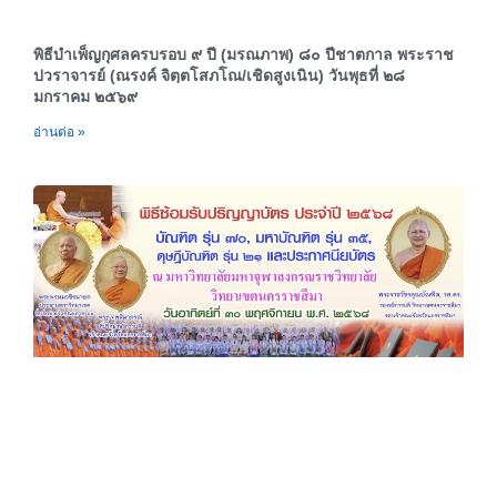
พิธีบำเพ็ญกุศลครบรอบ ๙ ปี (มรณภาพ) ๘๐ ปีชาตกาล พระราช
ปวราจารย์ (ณรงค์ จิตฺตโสภโณ/เชิดสูงเนิน) วันพุธที่ ๒๘
มกราคม ๒๕๖๙
อ่านต่อ »