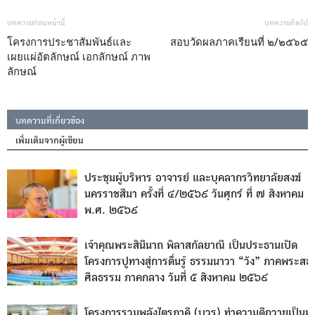
บทความก่อนหน้านี้
บทความถัดไป
โครงการประชาสัมพันธ์และ
สอบวัดผลภาคเรียนที่ ๒/๒๕๖๕
เผยแผ่อัตลักษณ์ เอกลักษณ์ ภาพ
ลักษณ์
บทความที่เกี่ยวข้อง
เพิ่มเติมจากผู้เขียน
ประชุมผู้บริหาร อาจารย์ และบุคลากรวิทยาลัยสงฆ์
นครราชสีมา ครั้งที่ ๔/๒๕๖๙ วันศุกร์ ที่ ๗ สิงหาคม
พ.ศ. ๒๕๖๙
เจ้าคุณพระสินีนาถ พิลาสกัลยาณี เป็นประธานเปิด
โครงการปูทางสู่การตื่นรู้ ธรรมนาวา “วัง” ภาคพระสอ
ศีลธรรม ภาคกลาง วันที่ ๕ สิงหาคม ๒๕๖๙
โครงการรวมพลังไตรภาคี (บวร) ทำความดีถวายเป็นพ