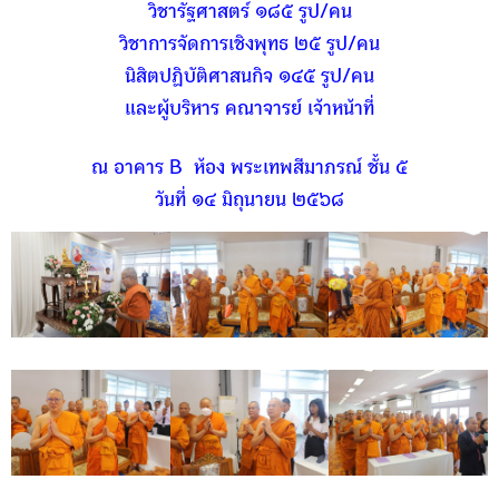
วิชารัฐศาสตร์ ๑๘๕ รูป/คน
วิชาการจัดการเชิงพุทธ ๒๕ รูป/คน
นิสิตปฏิบัติศาสนกิจ ๑๔๕ รูป/คน
และผู้บริหาร คณาจารย์ เจ้าหน้าที่
ณ อาคาร B ห้อง พระเทพสีมาภรณ์ ชั้น ๕
วันที่ ๑๔ มิถุนายน ๒๕๖๘