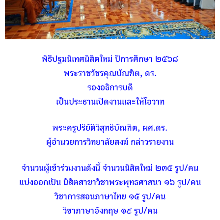
พิธีปฐมนิเทศนิสิตใหม่ ปีการศึกษา ๒๕๖๘
พระราชวัชรคุณบัณฑิต, ดร.
รองอธิการบดี
เป็นประธานเปิดงานและให้โอวาท
พระครูปริยัติวิสุทธิบัณฑิต, ผศ.ดร.
ผู้อำนวยการวิทยาลัยสงฆ์ กล่าวรายงาน
จำนวนผู้เข้าร่วมงานดังนี้ จำนวนนิสิตใหม่ ๒๓๕ รูป/คน
แบ่งออกเป็น นิสิตสาขาวิชาพระพุทธศาสนา ๑๖ รูป/คน
วิชาการสอนภาษาไทย ๑๕ รูป/คน
วิชาภาษาอังกฤษ ๑๙ รูป/คน