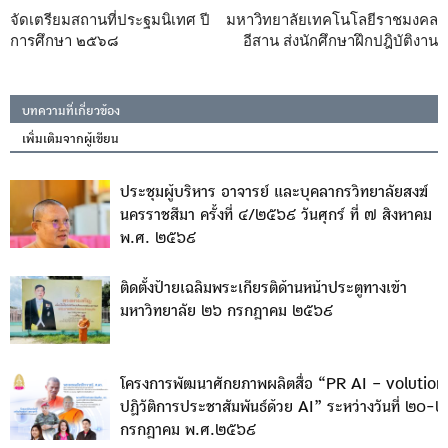
จัดเตรียมสถานที่ประฐมนิเทศ ปี
มหาวิทยาลัยเทคโนโลยีราชมงคล
การศึกษา ๒๕๖๘
อีสาน ส่งนักศึกษาฝึกปฎิบัติงาน
บทความที่เกี่ยวข้อง
เพิ่มเติมจากผู้เขียน
ประชุมผู้บริหาร อาจารย์ และบุคลากรวิทยาลัยสงฆ์
นครราชสีมา ครั้งที่ ๔/๒๕๖๙ วันศุกร์ ที่ ๗ สิงหาคม
พ.ศ. ๒๕๖๙
ติดตั้งป้ายเฉลิมพระเกียรติด้านหน้าประตูทางเข้า
มหาวิทยาลัย ๒๖ กรกฎาคม ๒๕๖๙
โครงการพัฒนาศักยภาพผลิตสื่อ “PR AI – volution
ปฏิวัติการประชาสัมพันธ์ด้วย AI” ระหว่างวันที่ ๒๐-
กรกฎาคม พ.ศ.๒๕๖๙