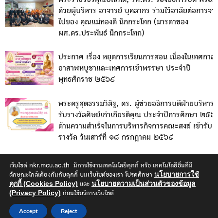
ด้วยผู้บริหาร อาจารย์ บุคลากร ร่วมไว้อาลัยต่อการจา
ไปของ คุณแม่ทองดี นึกกระโทก (มารดาของ
ผศ.ดร.ประพันธ์ นึกกระโทก)
ประกาศ เรื่อง หยุดการเรียนการสอน เนื่องในเทศกาล
อาสาฬหบูชาและเทศการเข้าพรรษา ประจำปี
พุทธศักราช ๒๕๖๙
พระครูสุตธรรมวิสิฐ, ดร. ผู้ช่วยอธิการบดีฝ่ายบริหาร ไ
รับรางวัลศิษย์เก่าเกียรติคุณ ประจำปีการศึกษา ๒๕๖
ด้านความสำเร็จในการบริหารกิจการคณะสงฆ์ เข้ารับ
รางวัล วันเสาร์ที่ ๑๘ กรกฎาคม ๒๕๖๙
เว็บไซด์ nkr.mcu.ac.th มีการใช้งานเทคโนโลยีคุกกี้ หรือ เทคโนโลยีอื่นที่มี
นโยบายการใช้
ลักษณะใกล้เคียงกันกับคุกกี้ บนเว็บไซต์ของเรา โปรดศึกษา
คุกกี้ (Cookies Policy)
นโยบายความเป็นส่วนตัวของข้อมูล
และ
(Privacy Policy)
ก่อนใช้บริการเว็บไซต์
© มหาวิทยาลัยมหาจุฬาลงกรณราชวิทยาลัย วิทยาเขตนครราชสีมา |
Designed and Developed
Accept
Reject
by Dhawara