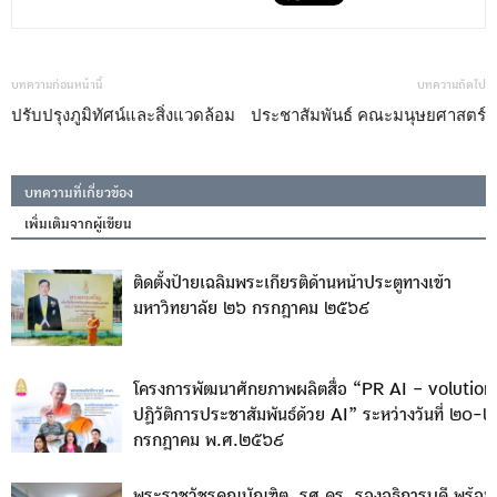
บทความก่อนหน้านี้
บทความถัดไป
ปรับปรุงภูมิทัศน์และสิ่งแวดล้อม
ประชาสัมพันธ์ คณะมนุษยศาสตร์
บทความที่เกี่ยวข้อง
เพิ่มเติมจากผู้เขียน
ติดตั้งป้ายเฉลิมพระเกียรติด้านหน้าประตูทางเข้า
มหาวิทยาลัย ๒๖ กรกฎาคม ๒๕๖๙
โครงการพัฒนาศักยภาพผลิตสื่อ “PR AI – volution
ปฏิวัติการประชาสัมพันธ์ด้วย AI” ระหว่างวันที่ ๒๐-
กรกฎาคม พ.ศ.๒๕๖๙
พระราชวัชรคุณบัณฑิต, รศ.ดร. รองอธิการบดี พร้อม