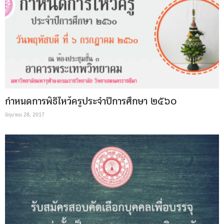
กำหนดการพิธีไหว้ครูประจำปีการศึกษา ๒๕๖๐
มิถุนายน 28, 2017