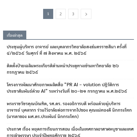
2
3
1
เรื่องล่าสุด
ประชุมผู้บริหาร อาจารย์ และบุคลากรวิทยาลัยสงฆ์นครราชสีมา ครั้งที่
๔/๒๕๖๙ วันศุกร์ ที่ ๗ สิงหาคม พ.ศ. ๒๕๖๙
ติดตั้งป้ายเฉลิมพระเกียรติด้านหน้าประตูทางเข้ามหาวิทยาลัย ๒๖
กรกฎาคม ๒๕๖๙
โครงการพัฒนาศักยภาพผลิตสื่อ “PR AI – volution ปฏิวัติการ
ประชาสัมพันธ์ด้วย AI” ระหว่างวันที่ ๒๐-๒๑ กรกฎาคม พ.ศ.๒๕๖๙
พระราชวัชรคุณบัณฑิต, รศ.ดร. รองอธิการบดี พร้อมด้วยผู้บริหาร
อาจารย์ บุคลากร ร่วมไว้อาลัยต่อการจากไปของ คุณแม่ทองดี นึกกระโทก
(มารดาของ ผศ.ดร.ประพันธ์ นึกกระโทก)
ประกาศ เรื่อง หยุดการเรียนการสอน เนื่องในเทศกาลอาสาฬหบูชาและเทศ
การเข้าพรรษา ประจำปีพุทธศักราช ๒๕๖๙