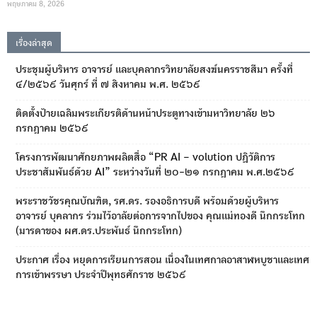
พฤษภาคม 8, 2026
เรื่องล่าสุด
ประชุมผู้บริหาร อาจารย์ และบุคลากรวิทยาลัยสงฆ์นครราชสีมา ครั้งที่
๔/๒๕๖๙ วันศุกร์ ที่ ๗ สิงหาคม พ.ศ. ๒๕๖๙
ติดตั้งป้ายเฉลิมพระเกียรติด้านหน้าประตูทางเข้ามหาวิทยาลัย ๒๖
กรกฎาคม ๒๕๖๙
โครงการพัฒนาศักยภาพผลิตสื่อ “PR AI – volution ปฏิวัติการ
ประชาสัมพันธ์ด้วย AI” ระหว่างวันที่ ๒๐-๒๑ กรกฎาคม พ.ศ.๒๕๖๙
พระราชวัชรคุณบัณฑิต, รศ.ดร. รองอธิการบดี พร้อมด้วยผู้บริหาร
อาจารย์ บุคลากร ร่วมไว้อาลัยต่อการจากไปของ คุณแม่ทองดี นึกกระโทก
(มารดาของ ผศ.ดร.ประพันธ์ นึกกระโทก)
ประกาศ เรื่อง หยุดการเรียนการสอน เนื่องในเทศกาลอาสาฬหบูชาและเทศ
การเข้าพรรษา ประจำปีพุทธศักราช ๒๕๖๙