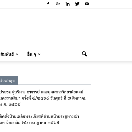
ัมพันธ์
อื่น ๆ
เรื่องล่าสุด
ประชุมผู้บริหาร อาจารย์ และบุคลากรวิทยาลัยสงฆ์
นครราชสีมา ครั้งที่ ๔/๒๕๖๙ วันศุกร์ ที่ ๗ สิงหาคม
พ.ศ. ๒๕๖๙
ติดตั้งป้ายเฉลิมพระเกียรติด้านหน้าประตูทางเข้า
มหาวิทยาลัย ๒๖ กรกฎาคม ๒๕๖๙