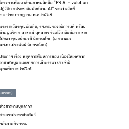
โครงการพัฒนาศักยภาพผลิตสื่อ “PR AI – volution
ปฏิวัติการประชาสัมพันธ์ด้วย AI” ระหว่างวันที่
๒๐-๒๑ กรกฎาคม พ.ศ.๒๕๖๙
พระราชวัชรคุณบัณฑิต, รศ.ดร. รองอธิการบดี พร้อม
ด้วยผู้บริหาร อาจารย์ บุคลากร ร่วมไว้อาลัยต่อการจาก
ไปของ คุณแม่ทองดี นึกกระโทก (มารดาของ
ผศ.ดร.ประพันธ์ นึกกระโทก)
ประกาศ เรื่อง หยุดการเรียนการสอน เนื่องในเทศกาล
อาสาฬหบูชาและเทศการเข้าพรรษา ประจำปี
พุทธศักราช ๒๕๖๙
หมวดหมู่
ข่าวสารงานบุคลากร
ข่าวสารประชาสัมพันธ์
คลังภาพกิจกรรม