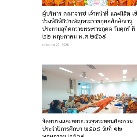
ผู้บริหาร คณาจารย์ เจ้าหน้าที่ และนิสิต เข
ร่วมพิธีพิธีบำเพ็ญพระราชกุศลทักษิณานุ
ประทานอุทิศถวายพระราชกุศล วันศุกร์ ที่
๒๒ พฤษภาคม พ.ศ.๒๕๖๙
พฤษภาคม 22, 2026
จัดอบรมและสอบบรรจุพระสอนศีลธรรม
ประจำปีการศึกษา ๒๕๖๙ วันที่ ๑๒
พฤษภาคม ๒๕๖๙