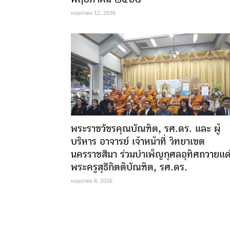
พฤษภาคม 12, 2026
พระราชวัชรคุณบัณฑิต, รศ.ดร. และ ผู้
บริหาร อาจารย์ เจ้าหน้าที่ วิทยาเขต
นครราชสีมา ร่วมบำเพ็ญกุศลอุทิศถวายแด
พระครูสุธีกิตติบัณฑิต, รศ.ดร.
พฤษภาคม 8, 2026