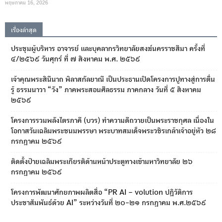
พฤษภาคม 16, 2026
เรื่องล่าสุด
ประชุมผู้บริหาร อาจารย์ และบุคลากรวิทยาลัยสงฆ์นครราชสีมา ครั้งที่
๔/๒๕๖๙ วันศุกร์ ที่ ๗ สิงหาคม พ.ศ. ๒๕๖๙
เจ้าคุณพระสินีนาถ พิลาสกัลยาณี เป็นประธานเปิดโครงการปูทางสู่การตื่น
รู้ ธรรมนาวา “วัง” ภาคพระสอนศีลธรรม ภาคกลาง วันที่ ๕ สิงหาคม
๒๕๖๙
โครงการรวมพลังไตรภาคี (บวร) ทำความดีถวายเป็นพระราชกุศล เนื่องใน
โอกาสวันเฉลิมพระชนมพรรษา พระบาทสมเด็จพระวชิรเกล้าเจ้าอยู่หัว ๒๘
กรกฎาคม ๒๕๖๙
ติดตั้งป้ายเฉลิมพระเกียรติด้านหน้าประตูทางเข้ามหาวิทยาลัย ๒๖
กรกฎาคม ๒๕๖๙
โครงการพัฒนาศักยภาพผลิตสื่อ “PR AI – volution ปฏิวัติการ
ประชาสัมพันธ์ด้วย AI” ระหว่างวันที่ ๒๐-๒๑ กรกฎาคม พ.ศ.๒๕๖๙