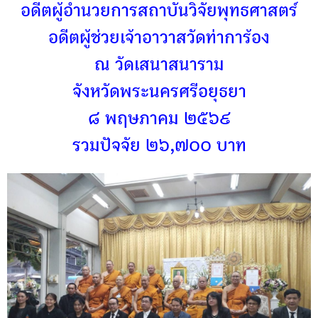
อดีตผู้อำนวยการสถาบันวิจัยพุทธศาสตร์
อดีตผู้ช่วยเจ้าอาวาสวัดท่าการ้อง
ณ วัดเสนาสนาราม
จังหวัดพระนครศรีอยุธยา
๘ พฤษภาคม ๒๕๖๙
รวมปัจจัย ๒๖,๗๐๐ บาท