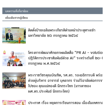
บทความที่เกี่ยวข้อง
เพิ่มเติมจากผู้เขียน
ติดตั้งป้ายเฉลิมพระเกียรติด้านหน้าประตูทางเข้า
มหาวิทยาลัย ๒๖ กรกฎาคม ๒๕๖๙
โครงการพัฒนาศักยภาพผลิตสื่อ “PR AI – volution
ปฏิวัติการประชาสัมพันธ์ด้วย AI” ระหว่างวันที่ ๒๐-
กรกฎาคม พ.ศ.๒๕๖๙
พระราชวัชรคุณบัณฑิต, รศ.ดร. รองอธิการบดี พร้อม
ด้วยผู้บริหาร อาจารย์ บุคลากร ร่วมไว้อาลัยต่อการจา
ไปของ คุณแม่ทองดี นึกกระโทก (มารดาของ
ผศ.ดร.ประพันธ์ นึกกระโทก)
ประกาศ เรื่อง หยุดการเรียนการสอน เนื่องในเทศกาล