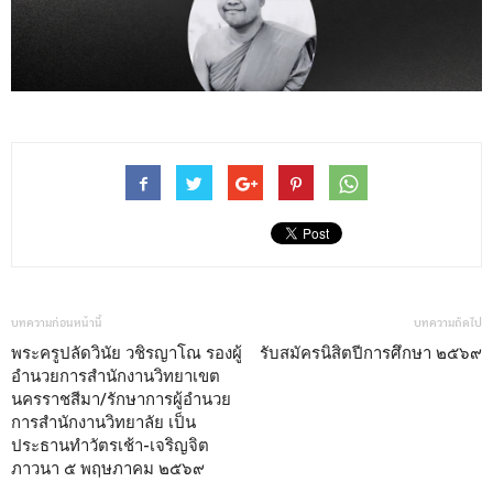
บทความก่อนหน้านี้
บทความถัดไป
พระครูปลัดวินัย วชิรญาโณ รองผู้
รับสมัครนิสิตปีการศึกษา ๒๕๖๙
อำนวยการสำนักงานวิทยาเขต
นครราชสีมา/รักษาการผู้อำนวย
การสำนักงานวิทยาลัย เป็น
ประธานทำวัตรเช้า-เจริญจิต
ภาวนา ๕ พฤษภาคม ๒๕๖๙