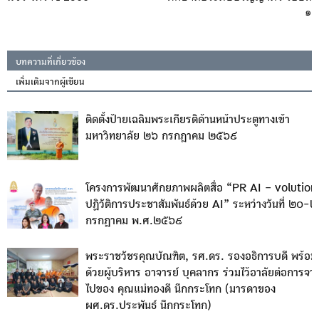
๑
บทความที่เกี่ยวข้อง
เพิ่มเติมจากผู้เขียน
ติดตั้งป้ายเฉลิมพระเกียรติด้านหน้าประตูทางเข้า
มหาวิทยาลัย ๒๖ กรกฎาคม ๒๕๖๙
โครงการพัฒนาศักยภาพผลิตสื่อ “PR AI – volution
ปฏิวัติการประชาสัมพันธ์ด้วย AI” ระหว่างวันที่ ๒๐-
กรกฎาคม พ.ศ.๒๕๖๙
พระราชวัชรคุณบัณฑิต, รศ.ดร. รองอธิการบดี พร้อม
ด้วยผู้บริหาร อาจารย์ บุคลากร ร่วมไว้อาลัยต่อการจา
ไปของ คุณแม่ทองดี นึกกระโทก (มารดาของ
ผศ.ดร.ประพันธ์ นึกกระโทก)