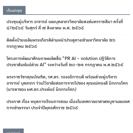
เรื่องล่าสุด
ประชุมผู้บริหาร อาจารย์ และบุคลากรวิทยาลัยสงฆ์นครราชสีมา ครั้งที่
๔/๒๕๖๙ วันศุกร์ ที่ ๗ สิงหาคม พ.ศ. ๒๕๖๙
ติดตั้งป้ายเฉลิมพระเกียรติด้านหน้าประตูทางเข้ามหาวิทยาลัย ๒๖
กรกฎาคม ๒๕๖๙
โครงการพัฒนาศักยภาพผลิตสื่อ “PR AI – volution ปฏิวัติการ
ประชาสัมพันธ์ด้วย AI” ระหว่างวันที่ ๒๐-๒๑ กรกฎาคม พ.ศ.๒๕๖๙
พระราชวัชรคุณบัณฑิต, รศ.ดร. รองอธิการบดี พร้อมด้วยผู้บริหาร
อาจารย์ บุคลากร ร่วมไว้อาลัยต่อการจากไปของ คุณแม่ทองดี นึกกระโทก
(มารดาของ ผศ.ดร.ประพันธ์ นึกกระโทก)
ประกาศ เรื่อง หยุดการเรียนการสอน เนื่องในเทศกาลอาสาฬหบูชาและเทศ
การเข้าพรรษา ประจำปีพุทธศักราช ๒๕๖๙