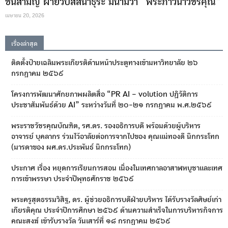
ชั้นสามัญ ฝ่ายวิปัสสนาธุระ มีนามว่า “พระภาวนาวชิรคุณ”
เมษายน 20, 2026
เรื่องล่าสุด
ติดตั้งป้ายเฉลิมพระเกียรติด้านหน้าประตูทางเข้ามหาวิทยาลัย ๒๖
กรกฎาคม ๒๕๖๙
โครงการพัฒนาศักยภาพผลิตสื่อ “PR AI – volution ปฏิวัติการ
ประชาสัมพันธ์ด้วย AI” ระหว่างวันที่ ๒๐-๒๑ กรกฎาคม พ.ศ.๒๕๖๙
พระราชวัชรคุณบัณฑิต, รศ.ดร. รองอธิการบดี พร้อมด้วยผู้บริหาร
อาจารย์ บุคลากร ร่วมไว้อาลัยต่อการจากไปของ คุณแม่ทองดี นึกกระโทก
(มารดาของ ผศ.ดร.ประพันธ์ นึกกระโทก)
ประกาศ เรื่อง หยุดการเรียนการสอน เนื่องในเทศกาลอาสาฬหบูชาและเทศ
การเข้าพรรษา ประจำปีพุทธศักราช ๒๕๖๙
พระครูสุตธรรมวิสิฐ, ดร. ผู้ช่วยอธิการบดีฝ่ายบริหาร ได้รับรางวัลศิษย์เก่า
เกียรติคุณ ประจำปีการศึกษา ๒๕๖๙ ด้านความสำเร็จในการบริหารกิจการ
คณะสงฆ์ เข้ารับรางวัล วันเสาร์ที่ ๑๘ กรกฎาคม ๒๕๖๙