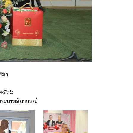
ีมา
 ๒๕๖๖
พระเทพสีมาภรณ์