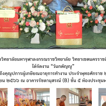
าวิทยาลัยมหาจุฬาลงกรณราชวิทยาลัย วิทยาเขตนครราชส
ได้จัดงาน “วันกตัญญู”
กถึงคุณูปการผู้เกษียณอายุการทำงาน ประจำพุทธศักราช
ยายน ๒๕๖๖ ณ อาคารรัชดานุสรณ์ (B) ชั้น ๕ ห้องประชุม