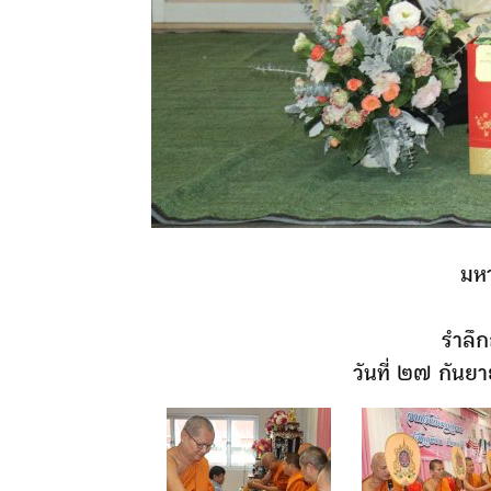
มห
รำลึ
วันที่ ๒๗ กัน