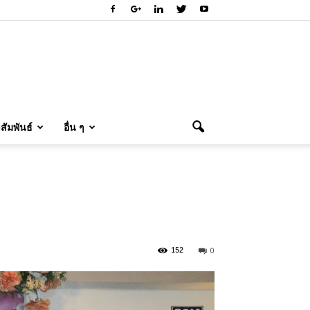
ัมพันธ์
อื่น ๆ
0
152