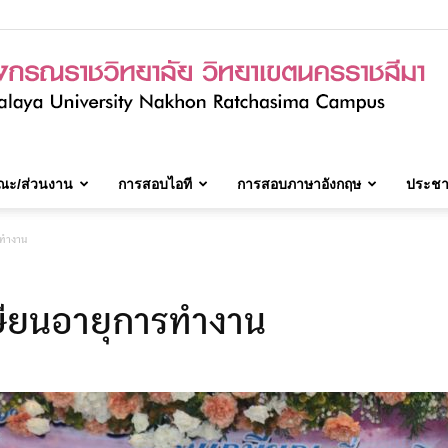
ณะ/ส่วนงาน
การสอบไอที
การสอบภาษาอังกฤษ
ประชาส
มจร.วิทยาเขต
รทำงาน
ษียนอายุการทำงาน
นครราชสีมา