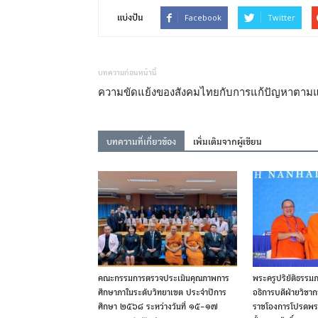
Facebook
Twitter
แบ่งปัน
บทความก่อนหน้านี้
ความขัดแย้งของสังคมไทยกับการแก้ปัญหาตามแ
บทความที่เกี่ยวข้อง
เพิ่มเติมจากผู้เขียน
คณะกรรมการตรวจประเมินคุณภาพการ
พระครูปริยัติธรรมภา
ศึกษาภาในระดับวิทยาเขต ประจำปีการ
อธิการบดีฝ่ายวิชา
ศึกษา ๒๕๖๘ ระหว่างวันที่ ๑๕-๑๗
ราชโองการโปรดพร