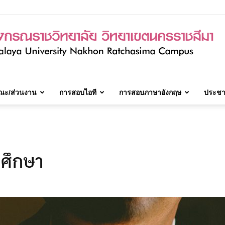
ณะ/ส่วนงาน
การสอบไอที
การสอบภาษาอังกฤษ
ประชาส
มจร.วิทยาเขต
รศึกษา
นครราชสีมา