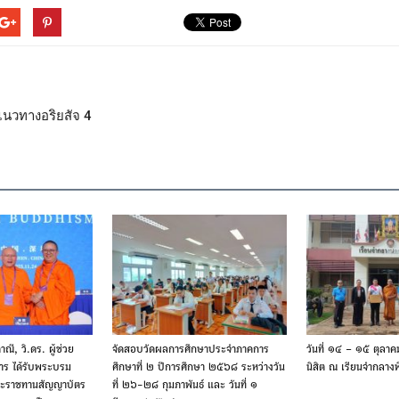
นวทางอริยสัจ 4
ณี, วิ.ดร. ผู้ช่วย
จัดสอบวัดผลการศึกษาประจำภาคการ
วันที่ ๑๔ – ๑๕ ตุลา
การ ได้รับพระบรม
ศึกษาที่ ๒ ปีการศึกษา ๒๕๖๘ ระหว่างวัน
นิสิต ณ เรียนจำกลาง
ะราชทานสัญญาบัตร
ที่ ๒๖-๒๘ กุมภาพันธ์ และ วันที่ ๑