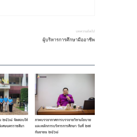
บทความถัดไป
ผู้บริหารการศึกษามืออาชีพ
คม ๒๕๖๘ จัดสอบให้
ภาพบรรยากาศการบรรยายวิชานโยบาย
พิเศษนครราชสีมา
และหลักการบริหารการศึกษา วันที่ ๒๗
กันยายน ๒๕๖๘