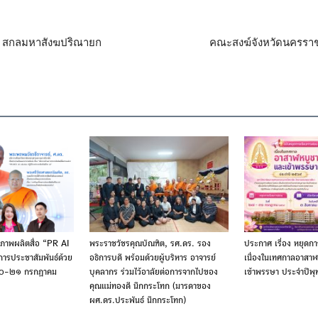
 สกลมหาสังฆปริณายก
คณะสงฆ์จังหวัดนครราช
ภาพผลิตสื่อ “PR AI
พระราชวัชรคุณบัณฑิต, รศ.ดร. รอง
ประกาศ เรื่อง หยุดก
การประชาสัมพันธ์ด้วย
อธิการบดี พร้อมด้วยผู้บริหาร อาจารย์
เนื่องในเทศกาลอาสา
่ ๒๐-๒๑ กรกฎาคม
บุคลากร ร่วมไว้อาลัยต่อการจากไปของ
เข้าพรรษา ประจำปีพ
คุณแม่ทองดี นึกกระโทก (มารดาของ
ผศ.ดร.ประพันธ์ นึกกระโทก)