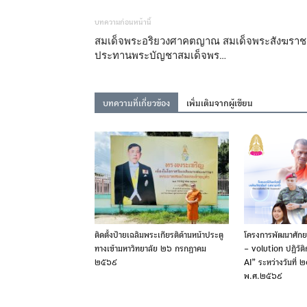
آزمایشگاهی
บทความก่อนหน้านี้
สมเด็จพระอริยวงศาคตญาณ สมเด็จพระสังฆราช
ประทานพระบัญชาสมเด็จพร…
لوازم
آزمایشگاهی
บทความที่เกี่ยวข้อง
เพิ่มเติมจากผู้เขียน
ติดตั้งป้ายเฉลิมพระเกียรติด้านหน้าประตู
โครงการพัฒนาศักย
ทางเข้ามหาวิทยาลัย ๒๖ กรกฎาคม
– volution ปฏิวัติ
๒๕๖๙
AI” ระหว่างวันที
พ.ศ.๒๕๖๙