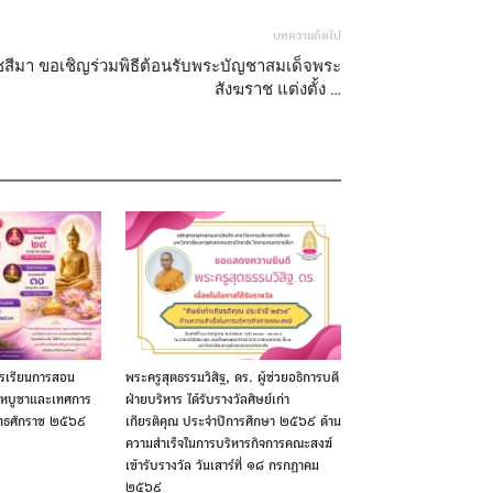
บทความถัดไป
สีมา ขอเชิญร่วมพิธีต้อนรับพระบัญชาสมเด็จพระ
สังฆราช แต่งตั้ง …
ารเรียนการสอน
พระครูสุตธรรมวิสิฐ, ดร. ผู้ช่วยอธิการบดี
ฬหบูชาและเทศการ
ฝ่ายบริหาร ได้รับรางวัลศิษย์เก่า
ุทธศักราช ๒๕๖๙
เกียรติคุณ ประจำปีการศึกษา ๒๕๖๙ ด้าน
ความสำเร็จในการบริหารกิจการคณะสงฆ์
เข้ารับรางวัล วันเสาร์ที่ ๑๘ กรกฎาคม
๒๕๖๙