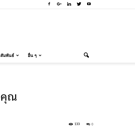
ัมพันธ์
อื่น ๆ
บคุณ
0
133