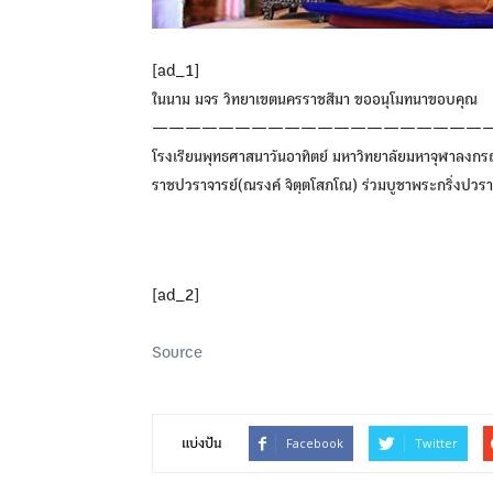
[ad_1]
ในนาม มจร วิทยาเขตนครราชสีมา ขออนุโมทนาขอบคุณ
—————————————————————
โรงเรียนพุทธศาสนาวันอาทิตย์ มหาวิทยาลัยมหาจุฬาลงกร
ราชปวราจารย์(ณรงค์ จิตฺตโสภโณ) ร่วมบูชาพระกริ่งปวร
آون خلا
[ad_2]
آزمایشگاهی
Source
اون خلا
Facebook
Twitter
แบ่งปัน
تجهیزات