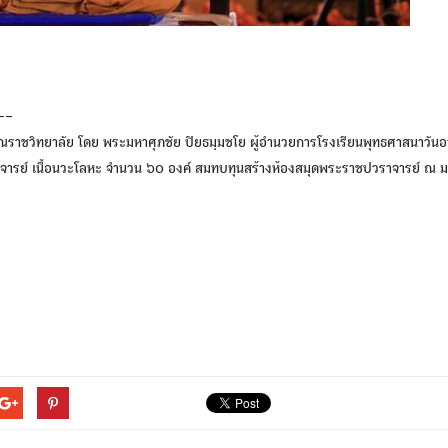
–
ณราชวิทยาลัย โดย พระมหาศุภชัย ปิยธมฺมชโย ผู้อำนวยการโรงเรียนพุทธศาสนาวันอ
าจารย์ เนื้อนวะโลหะ จำนวน ๖๐ องค์ สมทบทุนสร้างห้องสมุดพระราชปวราจารย์ ณ 