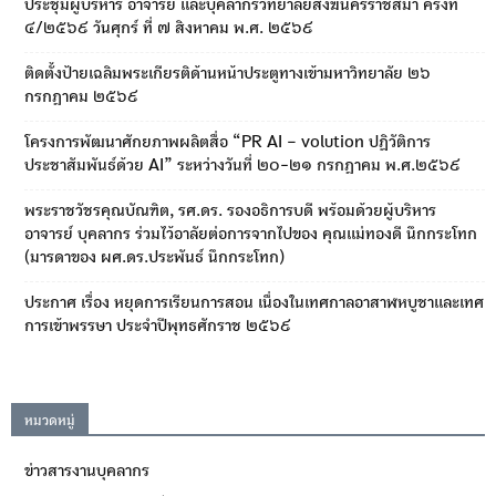
ประชุมผู้บริหาร อาจารย์ และบุคลากรวิทยาลัยสงฆ์นครราชสีมา ครั้งที่
๔/๒๕๖๙ วันศุกร์ ที่ ๗ สิงหาคม พ.ศ. ๒๕๖๙
ติดตั้งป้ายเฉลิมพระเกียรติด้านหน้าประตูทางเข้ามหาวิทยาลัย ๒๖
กรกฎาคม ๒๕๖๙
โครงการพัฒนาศักยภาพผลิตสื่อ “PR AI – volution ปฏิวัติการ
ประชาสัมพันธ์ด้วย AI” ระหว่างวันที่ ๒๐-๒๑ กรกฎาคม พ.ศ.๒๕๖๙
พระราชวัชรคุณบัณฑิต, รศ.ดร. รองอธิการบดี พร้อมด้วยผู้บริหาร
อาจารย์ บุคลากร ร่วมไว้อาลัยต่อการจากไปของ คุณแม่ทองดี นึกกระโทก
(มารดาของ ผศ.ดร.ประพันธ์ นึกกระโทก)
ประกาศ เรื่อง หยุดการเรียนการสอน เนื่องในเทศกาลอาสาฬหบูชาและเทศ
การเข้าพรรษา ประจำปีพุทธศักราช ๒๕๖๙
หมวดหมู่
ข่าวสารงานบุคลากร