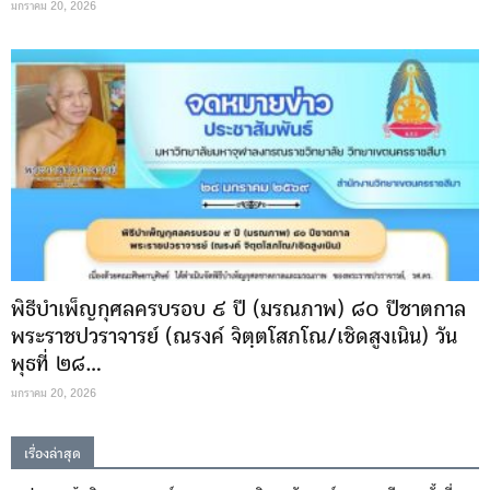
มกราคม 20, 2026
พิธีบำเพ็ญกุศลครบรอบ ๙ ปี (มรณภาพ) ๘๐ ปีชาตกาล
พระราชปวราจารย์ (ณรงค์ จิตฺตโสภโณ/เชิดสูงเนิน) วัน
พุธที่ ๒๘...
มกราคม 20, 2026
เรื่องล่าสุด