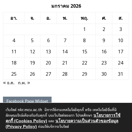
มกราคม 2026
อา.
จ.
อ.
พ.
พฤ.
ศ.
ส.
1
2
3
4
5
6
7
8
9
10
11
12
13
14
15
16
17
18
19
20
21
22
23
24
25
26
27
28
29
30
31
« ธ.ค.
ก.พ. »
Facebook Page Widget
เว็บไซด์ nkr.mcu.ac.th มีการใช้งานเทคโนโลยีคุกกี้ หรือ เทคโนโลยีอื่นที่มี
นโยบายการใช้
ลักษณะใกล้เคียงกันกับคุกกี้ บนเว็บไซต์ของเรา โปรดศึกษา
คุกกี้ (Cookies Policy)
นโยบายความเป็นส่วนตัวของข้อมูล
และ
(Privacy Policy)
ก่อนใช้บริการเว็บไซต์