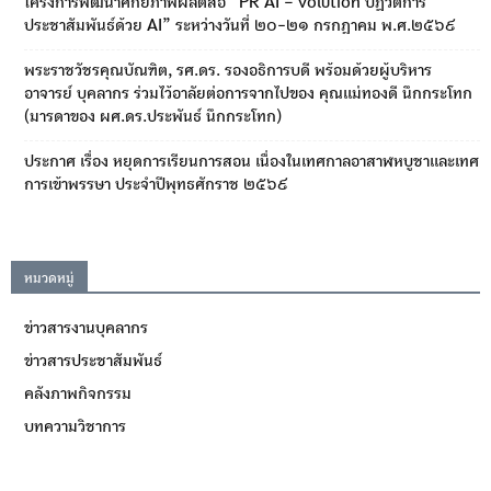
โครงการพัฒนาศักยภาพผลิตสื่อ “PR AI – volution ปฏิวัติการ
ประชาสัมพันธ์ด้วย AI” ระหว่างวันที่ ๒๐-๒๑ กรกฎาคม พ.ศ.๒๕๖๙
พระราชวัชรคุณบัณฑิต, รศ.ดร. รองอธิการบดี พร้อมด้วยผู้บริหาร
อาจารย์ บุคลากร ร่วมไว้อาลัยต่อการจากไปของ คุณแม่ทองดี นึกกระโทก
(มารดาของ ผศ.ดร.ประพันธ์ นึกกระโทก)
ประกาศ เรื่อง หยุดการเรียนการสอน เนื่องในเทศกาลอาสาฬหบูชาและเทศ
การเข้าพรรษา ประจำปีพุทธศักราช ๒๕๖๙
หมวดหมู่
ข่าวสารงานบุคลากร
ข่าวสารประชาสัมพันธ์
คลังภาพกิจกรรม
บทความวิชาการ