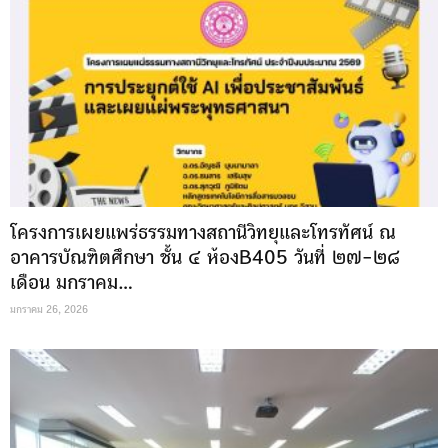
โครงการเผยแพร่ธรรมทางสถานีวิทยุและโทรทัศน์ ณ
อาคารบัณฑิตศึกษา ชั้น ๔ ห้องB405 วันที่ ๒๗-๒๘
เดือน มกราคม...
มกราคม 26, 2026