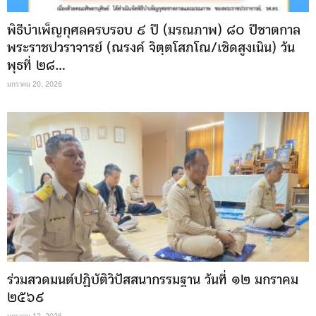
พิธีบำเพ็ญกุศลครบรอบ ๙ ปี (มรณภาพ) ๘๐ ปีชาตกาล
พระราชปวราจารย์ (ณรงค์ จิตฺตโสภโณ/เชิดสูงเนิน) วัน
พุธที่ ๒๘...
มกราคม 20, 2026
ร่วมสวดมนต์ปฏิบัติวิปัสสนากรรมฐาน วันที่ ๑๒ มกราคม
๒๕๖๙