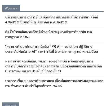
เรื่องล่าสุด
ประชุมผู้บริหาร อาจารย์ และบุคลากรวิทยาลัยสงฆ์นครราชสีมา ครั้งที่
๔/๒๕๖๙ วันศุกร์ ที่ ๗ สิงหาคม พ.ศ. ๒๕๖๙
ติดตั้งป้ายเฉลิมพระเกียรติด้านหน้าประตูทางเข้ามหาวิทยาลัย ๒๖
กรกฎาคม ๒๕๖๙
โครงการพัฒนาศักยภาพผลิตสื่อ “PR AI – volution ปฏิวัติการ
ประชาสัมพันธ์ด้วย AI” ระหว่างวันที่ ๒๐-๒๑ กรกฎาคม พ.ศ.๒๕๖๙
พระราชวัชรคุณบัณฑิต, รศ.ดร. รองอธิการบดี พร้อมด้วยผู้บริหาร
อาจารย์ บุคลากร ร่วมไว้อาลัยต่อการจากไปของ คุณแม่ทองดี นึกกระโทก
(มารดาของ ผศ.ดร.ประพันธ์ นึกกระโทก)
ประกาศ เรื่อง หยุดการเรียนการสอน เนื่องในเทศกาลอาสาฬหบูชาและเทศ
การเข้าพรรษา ประจำปีพุทธศักราช ๒๕๖๙