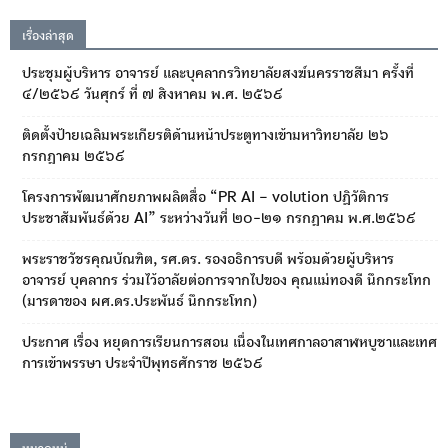
เรื่องล่าสุด
ประชุมผู้บริหาร อาจารย์ และบุคลากรวิทยาลัยสงฆ์นครราชสีมา ครั้งที่
๔/๒๕๖๙ วันศุกร์ ที่ ๗ สิงหาคม พ.ศ. ๒๕๖๙
ติดตั้งป้ายเฉลิมพระเกียรติด้านหน้าประตูทางเข้ามหาวิทยาลัย ๒๖
กรกฎาคม ๒๕๖๙
โครงการพัฒนาศักยภาพผลิตสื่อ “PR AI – volution ปฏิวัติการ
ประชาสัมพันธ์ด้วย AI” ระหว่างวันที่ ๒๐-๒๑ กรกฎาคม พ.ศ.๒๕๖๙
พระราชวัชรคุณบัณฑิต, รศ.ดร. รองอธิการบดี พร้อมด้วยผู้บริหาร
อาจารย์ บุคลากร ร่วมไว้อาลัยต่อการจากไปของ คุณแม่ทองดี นึกกระโทก
(มารดาของ ผศ.ดร.ประพันธ์ นึกกระโทก)
ประกาศ เรื่อง หยุดการเรียนการสอน เนื่องในเทศกาลอาสาฬหบูชาและเทศ
การเข้าพรรษา ประจำปีพุทธศักราช ๒๕๖๙