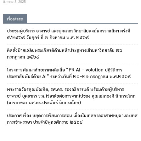
สิงหาคม 8, 2025
เรื่องล่าสุด
ประชุมผู้บริหาร อาจารย์ และบุคลากรวิทยาลัยสงฆ์นครราชสีมา ครั้งที่
๔/๒๕๖๙ วันศุกร์ ที่ ๗ สิงหาคม พ.ศ. ๒๕๖๙
ติดตั้งป้ายเฉลิมพระเกียรติด้านหน้าประตูทางเข้ามหาวิทยาลัย ๒๖
กรกฎาคม ๒๕๖๙
โครงการพัฒนาศักยภาพผลิตสื่อ “PR AI – volution ปฏิวัติการ
ประชาสัมพันธ์ด้วย AI” ระหว่างวันที่ ๒๐-๒๑ กรกฎาคม พ.ศ.๒๕๖๙
พระราชวัชรคุณบัณฑิต, รศ.ดร. รองอธิการบดี พร้อมด้วยผู้บริหาร
อาจารย์ บุคลากร ร่วมไว้อาลัยต่อการจากไปของ คุณแม่ทองดี นึกกระโทก
(มารดาของ ผศ.ดร.ประพันธ์ นึกกระโทก)
ประกาศ เรื่อง หยุดการเรียนการสอน เนื่องในเทศกาลอาสาฬหบูชาและเทศ
การเข้าพรรษา ประจำปีพุทธศักราช ๒๕๖๙