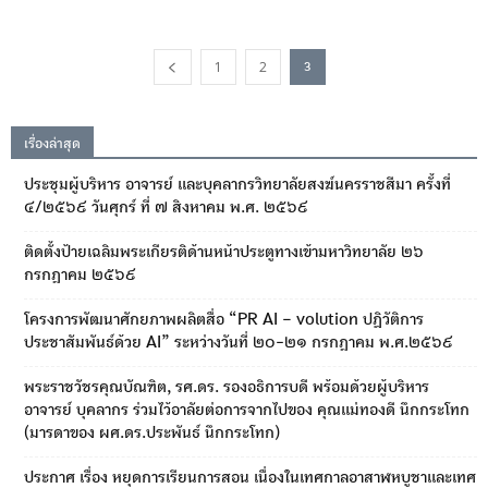
1
2
3
เรื่องล่าสุด
ประชุมผู้บริหาร อาจารย์ และบุคลากรวิทยาลัยสงฆ์นครราชสีมา ครั้งที่
๔/๒๕๖๙ วันศุกร์ ที่ ๗ สิงหาคม พ.ศ. ๒๕๖๙
ติดตั้งป้ายเฉลิมพระเกียรติด้านหน้าประตูทางเข้ามหาวิทยาลัย ๒๖
กรกฎาคม ๒๕๖๙
โครงการพัฒนาศักยภาพผลิตสื่อ “PR AI – volution ปฏิวัติการ
ประชาสัมพันธ์ด้วย AI” ระหว่างวันที่ ๒๐-๒๑ กรกฎาคม พ.ศ.๒๕๖๙
พระราชวัชรคุณบัณฑิต, รศ.ดร. รองอธิการบดี พร้อมด้วยผู้บริหาร
อาจารย์ บุคลากร ร่วมไว้อาลัยต่อการจากไปของ คุณแม่ทองดี นึกกระโทก
(มารดาของ ผศ.ดร.ประพันธ์ นึกกระโทก)
ประกาศ เรื่อง หยุดการเรียนการสอน เนื่องในเทศกาลอาสาฬหบูชาและเทศ