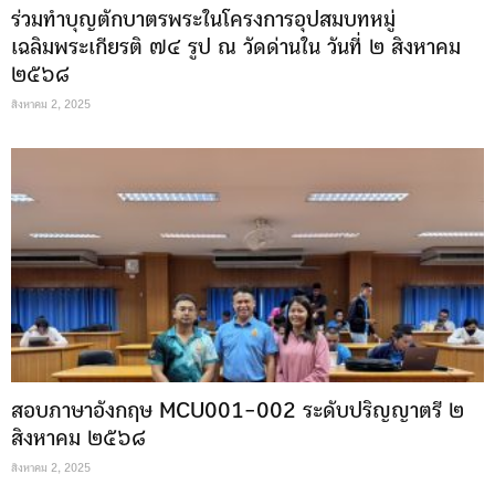
ร่วมทำบุญตักบาตรพระในโครงการอุปสมบทหมู่
เฉลิมพระเกียรติ ๗๔ รูป ณ วัดด่านใน วันที่ ๒ สิงหาคม
๒๕๖๘
สิงหาคม 2, 2025
สอบภาษาอังกฤษ MCU001-002 ระดับปริญญาตรี ๒
สิงหาคม ๒๕๖๘
สิงหาคม 2, 2025