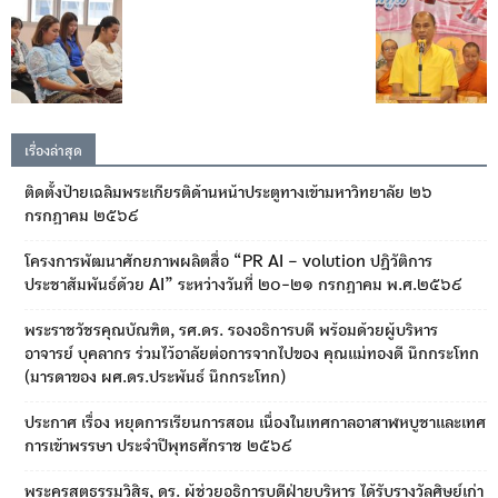
เรื่องล่าสุด
ติดตั้งป้ายเฉลิมพระเกียรติด้านหน้าประตูทางเข้ามหาวิทยาลัย ๒๖
กรกฎาคม ๒๕๖๙
โครงการพัฒนาศักยภาพผลิตสื่อ “PR AI – volution ปฏิวัติการ
ประชาสัมพันธ์ด้วย AI” ระหว่างวันที่ ๒๐-๒๑ กรกฎาคม พ.ศ.๒๕๖๙
พระราชวัชรคุณบัณฑิต, รศ.ดร. รองอธิการบดี พร้อมด้วยผู้บริหาร
อาจารย์ บุคลากร ร่วมไว้อาลัยต่อการจากไปของ คุณแม่ทองดี นึกกระโทก
(มารดาของ ผศ.ดร.ประพันธ์ นึกกระโทก)
ประกาศ เรื่อง หยุดการเรียนการสอน เนื่องในเทศกาลอาสาฬหบูชาและเทศ
การเข้าพรรษา ประจำปีพุทธศักราช ๒๕๖๙
พระครูสุตธรรมวิสิฐ, ดร. ผู้ช่วยอธิการบดีฝ่ายบริหาร ได้รับรางวัลศิษย์เก่า