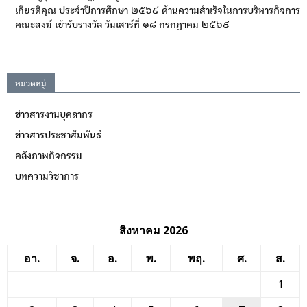
เกียรติคุณ ประจำปีการศึกษา ๒๕๖๙ ด้านความสำเร็จในการบริหารกิจการ
คณะสงฆ์ เข้ารับรางวัล วันเสาร์ที่ ๑๘ กรกฎาคม ๒๕๖๙
หมวดหมู่
ข่าวสารงานบุคลากร
ข่าวสารประชาสัมพันธ์
คลังภาพกิจกรรม
บทความวิชาการ
สิงหาคม 2026
อา.
จ.
อ.
พ.
พฤ.
ศ.
ส.
1