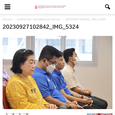
หน้าแรก
ภาพกิจกรรม : วันเกษียนอายุการทำงาน
20230927102842_IMG_5324
20230927102842_IMG_5324