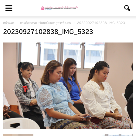
หน้าแรก
ภาพกิจกรรม : วันเกษียนอายุการทำงาน
20230927102838_IMG_5323
20230927102838_IMG_5323