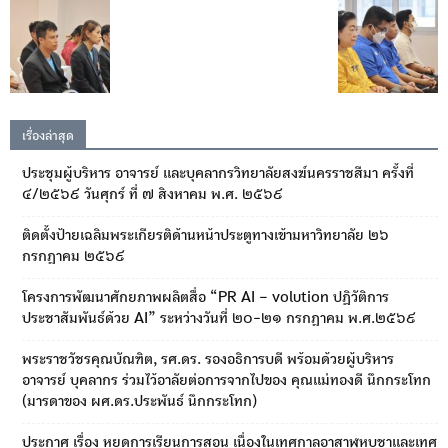
เรื่องล่าสุด
ประชุมผู้บริหาร อาจารย์ และบุคลากรวิทยาลัยสงฆ์นครราชสีมา ครั้งที่
๔/๒๕๖๙ วันศุกร์ ที่ ๗ สิงหาคม พ.ศ. ๒๕๖๙
ติดตั้งป้ายเฉลิมพระเกียรติด้านหน้าประตูทางเข้ามหาวิทยาลัย ๒๖
กรกฎาคม ๒๕๖๙
โครงการพัฒนาศักยภาพผลิตสื่อ “PR AI – volution ปฏิวัติการ
ประชาสัมพันธ์ด้วย AI” ระหว่างวันที่ ๒๐-๒๑ กรกฎาคม พ.ศ.๒๕๖๙
พระราชวัชรคุณบัณฑิต, รศ.ดร. รองอธิการบดี พร้อมด้วยผู้บริหาร
อาจารย์ บุคลากร ร่วมไว้อาลัยต่อการจากไปของ คุณแม่ทองดี นึกกระโทก
(มารดาของ ผศ.ดร.ประพันธ์ นึกกระโทก)
ประกาศ เรื่อง หยุดการเรียนการสอน เนื่องในเทศกาลอาสาฬหบูชาและเทศ