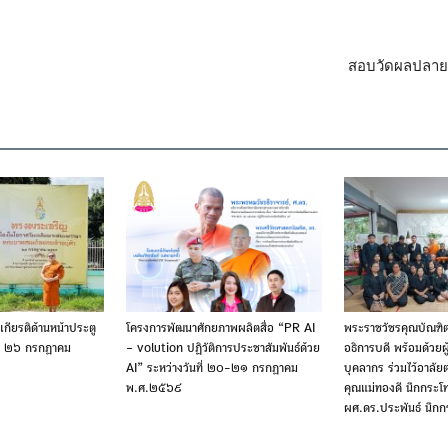
สอบวัดผลปลายภ
เกียรติด้านหน้าประตู
โครงการพัฒนาศักยภาพผลิตสื่อ “PR AI
พระราชวัชรคุณบัณฑิ
ัย ๒๖ กรกฎาคม
– volution ปฏิวัติการประชาสัมพันธ์ด้วย
อธิการบดี พร้อมด้วยผู
AI” ระหว่างวันที่ ๒๐-๒๑ กรกฎาคม
บุคลากร ร่วมไว้อาลั
พ.ศ.๒๕๖๙
คุณแม่ทองดี นึกกระ
ผศ.ดร.ประพันธ์ นึกก