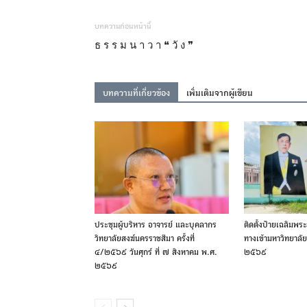
บทความก่อนหน้านี้
ธ ร ร ม น า ว า ❝ วั ง ❞
บทความที่เกี่ยวข้อง
เพิ่มเติมจากผู้เขียน
ประชุมผู้บริหาร อาจารย์ และบุคลากร
ติดตั้งป้ายเฉลิมพระ
วิทยาลัยสงฆ์นครราชสีมา ครั้งที่
ทางเข้ามหาวิทยาล
๔/๒๕๖๙ วันศุกร์ ที่ ๗ สิงหาคม พ.ศ.
๒๕๖๙
๒๕๖๙