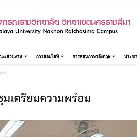
ณะ/ส่วนงาน
การสอบไอที
การสอบภาษาอังกฤษ
ประชาส
มจร.วิทยาเขต
มพร้อม
ชุมเตรียมความพร้อม
นครราชสีมา