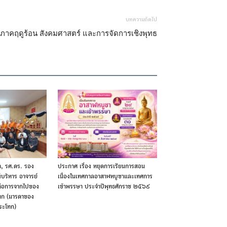
บทความถัดไป
าคฤดูร้อน สังคมศาสตร์ และการจัดการเชิงพุทธ
ต, รศ.ดร. รอง
ประกาศ เรื่อง หยุดการเรียนการสอน
้บริหาร อาจารย์
เนื่องในเทศกาลอาสาฬหบูชาและเทศการ
ยต่อการจากไปของ
เข้าพรรษา ประจำปีพุทธศักราช ๒๕๖๙
โทก (มารดาของ
ระโทก)