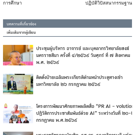
การศึกษา
ปฏิบัติวิปัสสนากรรมฐาน
บทความที่เกี่ยวข้อง
เพิ่มเติมจากผู้เขียน
ประชุมผู้บริหาร อาจารย์ และบุคลากรวิทยาลัยสงฆ์
นครราชสีมา ครั้งที่ ๔/๒๕๖๙ วันศุกร์ ที่ ๗ สิงหาคม
พ.ศ. ๒๕๖๙
ติดตั้งป้ายเฉลิมพระเกียรติด้านหน้าประตูทางเข้า
มหาวิทยาลัย ๒๖ กรกฎาคม ๒๕๖๙
โครงการพัฒนาศักยภาพผลิตสื่อ “PR AI – volution
ปฏิวัติการประชาสัมพันธ์ด้วย AI” ระหว่างวันที่ ๒๐-
กรกฎาคม พ.ศ.๒๕๖๙