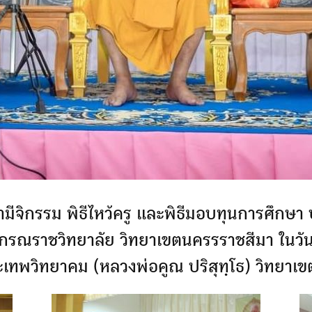
สามีจิกรรม พิธีไหว้ครู​ และพิธีมอบทุนการศึกษ
กรณราชวิทยาลัย วิทยาเขตนครรราชสีมา ในวันเ
ทพวิทยาคม​ (หลวงพ่อคูณ​ ปริสุทฺโธ)​ วิทยาเ