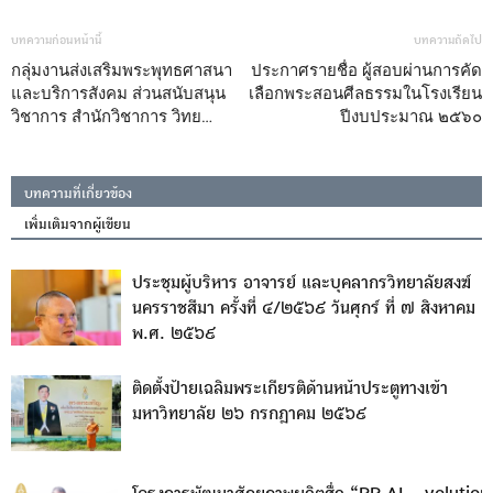
บทความก่อนหน้านี้
บทความถัดไป
กลุ่มงานส่งเสริมพระพุทธศาสนา
ประกาศรายชื่อ ผู้สอบผ่านการคัด
และบริการสังคม ส่วนสนับสนุน
เลือกพระสอนศีลธรรมในโรงเรียน
วิชาการ สำนักวิชาการ วิทย…
ปีงบประมาณ ๒๕๖๐
บทความที่เกี่ยวข้อง
เพิ่มเติมจากผู้เขียน
ประชุมผู้บริหาร อาจารย์ และบุคลากรวิทยาลัยสงฆ์
นครราชสีมา ครั้งที่ ๔/๒๕๖๙ วันศุกร์ ที่ ๗ สิงหาคม
พ.ศ. ๒๕๖๙
ติดตั้งป้ายเฉลิมพระเกียรติด้านหน้าประตูทางเข้า
มหาวิทยาลัย ๒๖ กรกฎาคม ๒๕๖๙