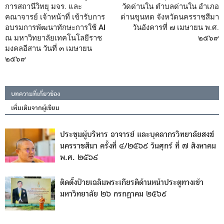
การสถานีวิทยุ มจร. และ
วัดด่านใน ตำบลด่านใน อำเภอ
คณาจารย์ เจ้าหน้าที่ เข้ารับการ
ด่านขุนทด จังหวัดนครราชสีมา
อบรมการพัฒนาทักษะการใช้ AI
วันอังคารที่ ๗ เมษายน พ.ศ.
ณ มหาวิทยาลัยเทคโนโลยีราช
๒๕๖๙
มงคลอีสาน วันที่ ๓ เมษายน
๒๕๖๙
บทความที่เกี่ยวข้อง
เพิ่มเติมจากผู้เขียน
ประชุมผู้บริหาร อาจารย์ และบุคลากรวิทยาลัยสงฆ์
นครราชสีมา ครั้งที่ ๔/๒๕๖๙ วันศุกร์ ที่ ๗ สิงหาคม
พ.ศ. ๒๕๖๙
ติดตั้งป้ายเฉลิมพระเกียรติด้านหน้าประตูทางเข้า
มหาวิทยาลัย ๒๖ กรกฎาคม ๒๕๖๙