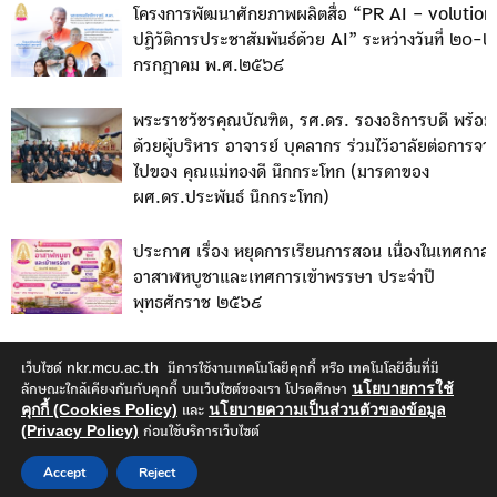
โครงการพัฒนาศักยภาพผลิตสื่อ “PR AI – volution
ปฏิวัติการประชาสัมพันธ์ด้วย AI” ระหว่างวันที่ ๒๐-
กรกฎาคม พ.ศ.๒๕๖๙
พระราชวัชรคุณบัณฑิต, รศ.ดร. รองอธิการบดี พร้อม
ด้วยผู้บริหาร อาจารย์ บุคลากร ร่วมไว้อาลัยต่อการจา
ไปของ คุณแม่ทองดี นึกกระโทก (มารดาของ
ผศ.ดร.ประพันธ์ นึกกระโทก)
ประกาศ เรื่อง หยุดการเรียนการสอน เนื่องในเทศกาล
อาสาฬหบูชาและเทศการเข้าพรรษา ประจำปี
พุทธศักราช ๒๕๖๙
เว็บไซด์ nkr.mcu.ac.th มีการใช้งานเทคโนโลยีคุกกี้ หรือ เทคโนโลยีอื่นที่มี
นโยบายการใช้
ลักษณะใกล้เคียงกันกับคุกกี้ บนเว็บไซต์ของเรา โปรดศึกษา
คุกกี้ (Cookies Policy)
นโยบายความเป็นส่วนตัวของข้อมูล
และ
(Privacy Policy)
ก่อนใช้บริการเว็บไซต์
© มหาวิทยาลัยมหาจุฬาลงกรณราชวิทยาลัย วิทยาเขตนครราชสีมา |
Designed and Developed
Accept
Reject
by Dhawara