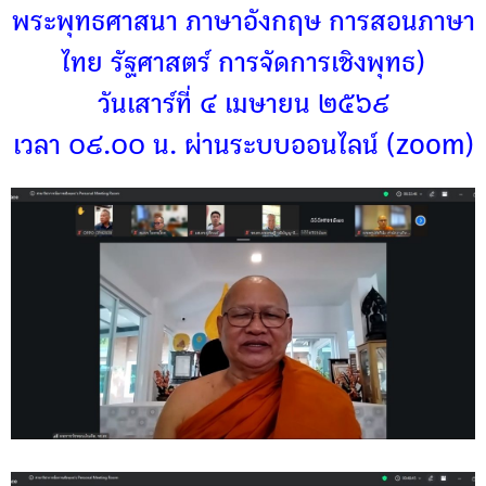
พระพุทธศาสนา ภาษาอังกฤษ การสอนภาษา
ไทย รัฐศาสตร์ การจัดการเชิงพุทธ)
วันเสาร์ที่ ๔ เมษายน ๒๕๖๙
เวลา ๐๙.๐๐ น. ผ่านระบบออนไลน์ (zoom)