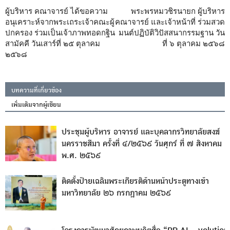
ผู้บริหาร คณาจารย์ ได้ขอความ
พระพรหมวชิรนายก ผู้บริหาร
อนุเคราะห์จากพระเถระเจ้าคณะผู้
คณาจารย์ และเจ้าหน้าที่ ร่วมสวด
ปกครอง ร่วมเป็นเจ้าภาพทอดกฐิน
มนต์ปฏิบัติวิปัสสนากรรมฐาน วัน
สามัคคี วันเสาร์ที่ ๒๕ ตุลาคม
ที่ ๖ ตุลาคม ๒๕๖๘
๒๕๖๘
บทความที่เกี่ยวข้อง
เพิ่มเติมจากผู้เขียน
ประชุมผู้บริหาร อาจารย์ และบุคลากรวิทยาลัยสงฆ์
นครราชสีมา ครั้งที่ ๔/๒๕๖๙ วันศุกร์ ที่ ๗ สิงหาคม
พ.ศ. ๒๕๖๙
ติดตั้งป้ายเฉลิมพระเกียรติด้านหน้าประตูทางเข้า
มหาวิทยาลัย ๒๖ กรกฎาคม ๒๕๖๙