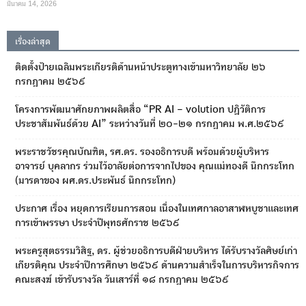
มีนาคม 14, 2026
เรื่องล่าสุด
ติดตั้งป้ายเฉลิมพระเกียรติด้านหน้าประตูทางเข้ามหาวิทยาลัย ๒๖
กรกฎาคม ๒๕๖๙
โครงการพัฒนาศักยภาพผลิตสื่อ “PR AI – volution ปฏิวัติการ
ประชาสัมพันธ์ด้วย AI” ระหว่างวันที่ ๒๐-๒๑ กรกฎาคม พ.ศ.๒๕๖๙
พระราชวัชรคุณบัณฑิต, รศ.ดร. รองอธิการบดี พร้อมด้วยผู้บริหาร
อาจารย์ บุคลากร ร่วมไว้อาลัยต่อการจากไปของ คุณแม่ทองดี นึกกระโทก
(มารดาของ ผศ.ดร.ประพันธ์ นึกกระโทก)
ประกาศ เรื่อง หยุดการเรียนการสอน เนื่องในเทศกาลอาสาฬหบูชาและเทศ
การเข้าพรรษา ประจำปีพุทธศักราช ๒๕๖๙
พระครูสุตธรรมวิสิฐ, ดร. ผู้ช่วยอธิการบดีฝ่ายบริหาร ได้รับรางวัลศิษย์เก่า
เกียรติคุณ ประจำปีการศึกษา ๒๕๖๙ ด้านความสำเร็จในการบริหารกิจการ
คณะสงฆ์ เข้ารับรางวัล วันเสาร์ที่ ๑๘ กรกฎาคม ๒๕๖๙