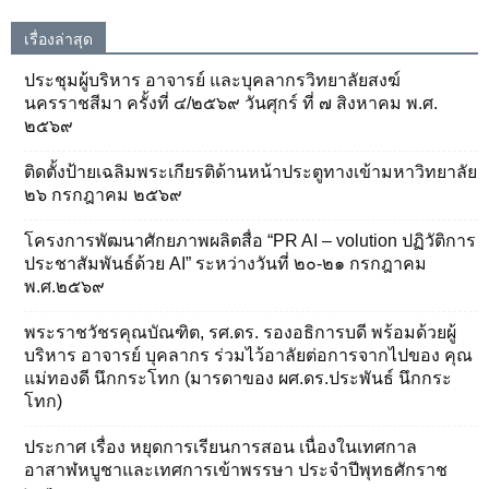
เรื่องล่าสุด
ประชุมผู้บริหาร อาจารย์ และบุคลากรวิทยาลัยสงฆ์
นครราชสีมา ครั้งที่ ๔/๒๕๖๙ วันศุกร์ ที่ ๗ สิงหาคม พ.ศ.
๒๕๖๙
ติดตั้งป้ายเฉลิมพระเกียรติด้านหน้าประตูทางเข้ามหาวิทยาลัย
๒๖ กรกฎาคม ๒๕๖๙
โครงการพัฒนาศักยภาพผลิตสื่อ “PR AI – volution ปฏิวัติการ
ประชาสัมพันธ์ด้วย AI” ระหว่างวันที่ ๒๐-๒๑ กรกฎาคม
พ.ศ.๒๕๖๙
พระราชวัชรคุณบัณฑิต, รศ.ดร. รองอธิการบดี พร้อมด้วยผู้
บริหาร อาจารย์ บุคลากร ร่วมไว้อาลัยต่อการจากไปของ คุณ
แม่ทองดี นึกกระโทก (มารดาของ ผศ.ดร.ประพันธ์ นึกกระ
โทก)
ประกาศ เรื่อง หยุดการเรียนการสอน เนื่องในเทศกาล
อาสาฬหบูชาและเทศการเข้าพรรษา ประจำปีพุทธศักราช