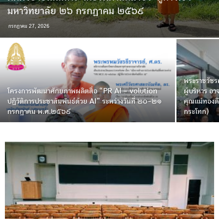
มหาวิทยาลัย ๒๖ กรกฎาคม ๒๕๖๙
กรกฎาคม 27, 2026
พระราชวัชรค
โครงการพัฒนาศักยภาพผลิตสื่อ “PR AI – volution
ผู้บริหาร อ
ปฏิวัติการประชาสัมพันธ์ด้วย AI” ระหว่างวันที่ ๒๐-๒๑
คุณแม่ทองด
กรกฎาคม พ.ศ.๒๕๖๙
กระโทก)