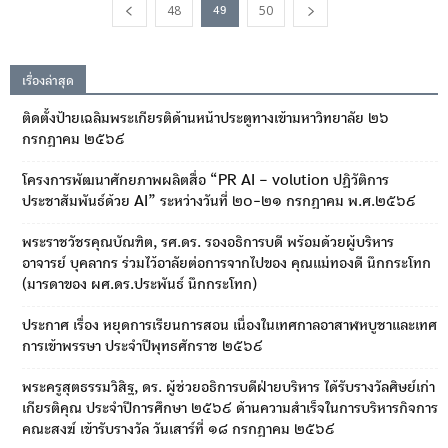
48
50
49
เรื่องล่าสุด
ติดตั้งป้ายเฉลิมพระเกียรติด้านหน้าประตูทางเข้ามหาวิทยาลัย ๒๖
กรกฎาคม ๒๕๖๙
โครงการพัฒนาศักยภาพผลิตสื่อ “PR AI – volution ปฏิวัติการ
ประชาสัมพันธ์ด้วย AI” ระหว่างวันที่ ๒๐-๒๑ กรกฎาคม พ.ศ.๒๕๖๙
พระราชวัชรคุณบัณฑิต, รศ.ดร. รองอธิการบดี พร้อมด้วยผู้บริหาร
อาจารย์ บุคลากร ร่วมไว้อาลัยต่อการจากไปของ คุณแม่ทองดี นึกกระโทก
(มารดาของ ผศ.ดร.ประพันธ์ นึกกระโทก)
ประกาศ เรื่อง หยุดการเรียนการสอน เนื่องในเทศกาลอาสาฬหบูชาและเทศ
การเข้าพรรษา ประจำปีพุทธศักราช ๒๕๖๙
พระครูสุตธรรมวิสิฐ, ดร. ผู้ช่วยอธิการบดีฝ่ายบริหาร ได้รับรางวัลศิษย์เก่า
เกียรติคุณ ประจำปีการศึกษา ๒๕๖๙ ด้านความสำเร็จในการบริหารกิจการ
คณะสงฆ์ เข้ารับรางวัล วันเสาร์ที่ ๑๘ กรกฎาคม ๒๕๖๙