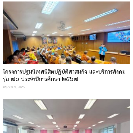
โครงการปฐมนิเทศนิสิตปฏิบัติศาสนกิจ และบริการสังคม
รุ่น ๗๐ ประจำปีการศึกษา ๒๕๖๗
มิถุนายน 9, 2025