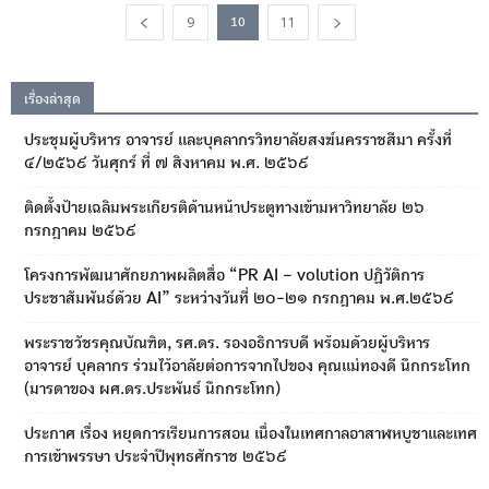
9
11
10
เรื่องล่าสุด
ประชุมผู้บริหาร อาจารย์ และบุคลากรวิทยาลัยสงฆ์นครราชสีมา ครั้งที่
๔/๒๕๖๙ วันศุกร์ ที่ ๗ สิงหาคม พ.ศ. ๒๕๖๙
ติดตั้งป้ายเฉลิมพระเกียรติด้านหน้าประตูทางเข้ามหาวิทยาลัย ๒๖
กรกฎาคม ๒๕๖๙
โครงการพัฒนาศักยภาพผลิตสื่อ “PR AI – volution ปฏิวัติการ
ประชาสัมพันธ์ด้วย AI” ระหว่างวันที่ ๒๐-๒๑ กรกฎาคม พ.ศ.๒๕๖๙
พระราชวัชรคุณบัณฑิต, รศ.ดร. รองอธิการบดี พร้อมด้วยผู้บริหาร
อาจารย์ บุคลากร ร่วมไว้อาลัยต่อการจากไปของ คุณแม่ทองดี นึกกระโทก
(มารดาของ ผศ.ดร.ประพันธ์ นึกกระโทก)
ประกาศ เรื่อง หยุดการเรียนการสอน เนื่องในเทศกาลอาสาฬหบูชาและเทศ
การเข้าพรรษา ประจำปีพุทธศักราช ๒๕๖๙