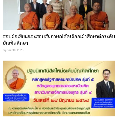
สอบข้อเขียน​และ​สอบ​สัมภาษณ์​คัดเลือก​เข้า​ศึกษา​ต่อ​ระดับ​
บัณฑิต​ศึกษา​
มิถุนายน 30, 2025