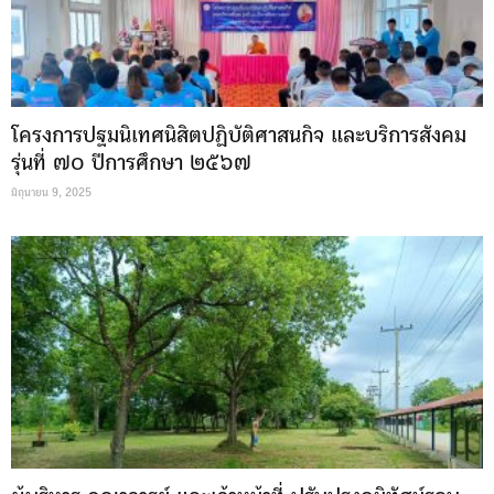
โครงการปฐมนิเทศนิสิตปฏิบัติศาสนกิจ และบริการสังคม
รุ่นที่ ๗๐ ปีการศึกษา ๒๕๖๗
มิถุนายน 9, 2025