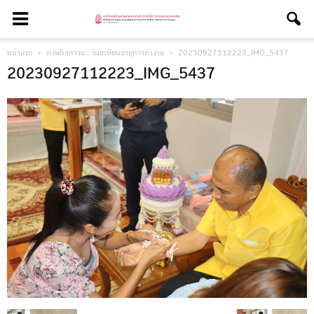
หน้าแรก
ภาพกิจกรรม : วันเกษียนอายุการทำงาน
20230927112223_IMG_5437
20230927112223_IMG_5437