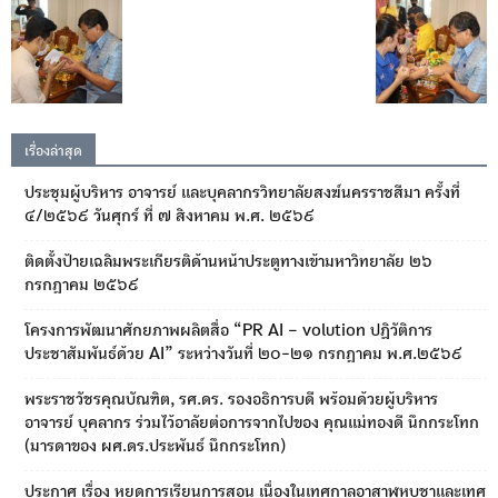
เรื่องล่าสุด
ประชุมผู้บริหาร อาจารย์ และบุคลากรวิทยาลัยสงฆ์นครราชสีมา ครั้งที่
๔/๒๕๖๙ วันศุกร์ ที่ ๗ สิงหาคม พ.ศ. ๒๕๖๙
ติดตั้งป้ายเฉลิมพระเกียรติด้านหน้าประตูทางเข้ามหาวิทยาลัย ๒๖
กรกฎาคม ๒๕๖๙
โครงการพัฒนาศักยภาพผลิตสื่อ “PR AI – volution ปฏิวัติการ
ประชาสัมพันธ์ด้วย AI” ระหว่างวันที่ ๒๐-๒๑ กรกฎาคม พ.ศ.๒๕๖๙
พระราชวัชรคุณบัณฑิต, รศ.ดร. รองอธิการบดี พร้อมด้วยผู้บริหาร
อาจารย์ บุคลากร ร่วมไว้อาลัยต่อการจากไปของ คุณแม่ทองดี นึกกระโทก
(มารดาของ ผศ.ดร.ประพันธ์ นึกกระโทก)
ประกาศ เรื่อง หยุดการเรียนการสอน เนื่องในเทศกาลอาสาฬหบูชาและเทศ