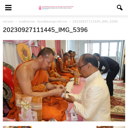
หน้าแรก
ภาพกิจกรรม : วันเกษียนอายุการทำงาน
20230927111445_IMG_5396
20230927111445_IMG_5396