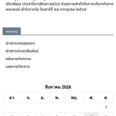
เกียรติคุณ ประจำปีการศึกษา ๒๕๖๙ ด้านความสำเร็จในการบริหารกิจการ
คณะสงฆ์ เข้ารับรางวัล วันเสาร์ที่ ๑๘ กรกฎาคม ๒๕๖๙
หมวดหมู่
ข่าวสารงานบุคลากร
ข่าวสารประชาสัมพันธ์
คลังภาพกิจกรรม
บทความวิชาการ
สิงหาคม 2026
อา.
จ.
อ.
พ.
พฤ.
ศ.
ส.
1