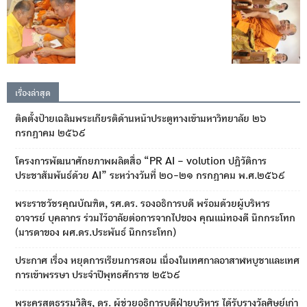
เรื่องล่าสุด
ติดตั้งป้ายเฉลิมพระเกียรติด้านหน้าประตูทางเข้ามหาวิทยาลัย ๒๖
กรกฎาคม ๒๕๖๙
โครงการพัฒนาศักยภาพผลิตสื่อ “PR AI – volution ปฏิวัติการ
ประชาสัมพันธ์ด้วย AI” ระหว่างวันที่ ๒๐-๒๑ กรกฎาคม พ.ศ.๒๕๖๙
พระราชวัชรคุณบัณฑิต, รศ.ดร. รองอธิการบดี พร้อมด้วยผู้บริหาร
อาจารย์ บุคลากร ร่วมไว้อาลัยต่อการจากไปของ คุณแม่ทองดี นึกกระโทก
(มารดาของ ผศ.ดร.ประพันธ์ นึกกระโทก)
ประกาศ เรื่อง หยุดการเรียนการสอน เนื่องในเทศกาลอาสาฬหบูชาและเทศ
การเข้าพรรษา ประจำปีพุทธศักราช ๒๕๖๙
พระครูสุตธรรมวิสิฐ, ดร. ผู้ช่วยอธิการบดีฝ่ายบริหาร ได้รับรางวัลศิษย์เก่า