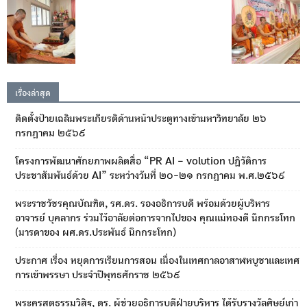
เรื่องล่าสุด
ติดตั้งป้ายเฉลิมพระเกียรติด้านหน้าประตูทางเข้ามหาวิทยาลัย ๒๖
กรกฎาคม ๒๕๖๙
โครงการพัฒนาศักยภาพผลิตสื่อ “PR AI – volution ปฏิวัติการ
ประชาสัมพันธ์ด้วย AI” ระหว่างวันที่ ๒๐-๒๑ กรกฎาคม พ.ศ.๒๕๖๙
พระราชวัชรคุณบัณฑิต, รศ.ดร. รองอธิการบดี พร้อมด้วยผู้บริหาร
อาจารย์ บุคลากร ร่วมไว้อาลัยต่อการจากไปของ คุณแม่ทองดี นึกกระโทก
(มารดาของ ผศ.ดร.ประพันธ์ นึกกระโทก)
ประกาศ เรื่อง หยุดการเรียนการสอน เนื่องในเทศกาลอาสาฬหบูชาและเทศ
การเข้าพรรษา ประจำปีพุทธศักราช ๒๕๖๙
พระครูสุตธรรมวิสิฐ, ดร. ผู้ช่วยอธิการบดีฝ่ายบริหาร ได้รับรางวัลศิษย์เก่า