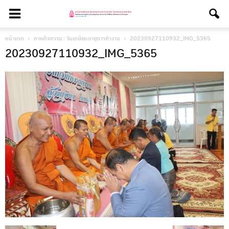
หน้าแรก
ภาพกิจกรรม : วันเกษียนอายุการทำงาน
20230927110932_IMG_5365
20230927110932_IMG_5365