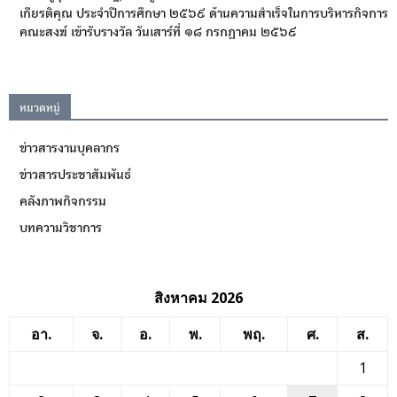
เกียรติคุณ ประจำปีการศึกษา ๒๕๖๙ ด้านความสำเร็จในการบริหารกิจการ
คณะสงฆ์ เข้ารับรางวัล วันเสาร์ที่ ๑๘ กรกฎาคม ๒๕๖๙
หมวดหมู่
ข่าวสารงานบุคลากร
ข่าวสารประชาสัมพันธ์
คลังภาพกิจกรรม
บทความวิชาการ
สิงหาคม 2026
อา.
จ.
อ.
พ.
พฤ.
ศ.
ส.
1