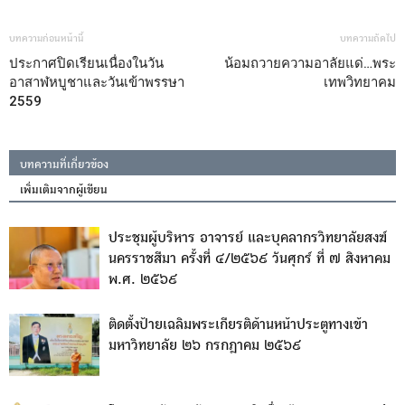
บทความก่อนหน้านี้
บทความถัดไป
ประกาศปิดเรียนเนื่องในวัน
น้อมถวายความอาลัยแด่…พระ
อาสาฬหบูชาและวันเข้าพรรษา
เทพวิทยาคม
2559
บทความที่เกี่ยวข้อง
เพิ่มเติมจากผู้เขียน
ประชุมผู้บริหาร อาจารย์ และบุคลากรวิทยาลัยสงฆ์
นครราชสีมา ครั้งที่ ๔/๒๕๖๙ วันศุกร์ ที่ ๗ สิงหาคม
พ.ศ. ๒๕๖๙
ติดตั้งป้ายเฉลิมพระเกียรติด้านหน้าประตูทางเข้า
มหาวิทยาลัย ๒๖ กรกฎาคม ๒๕๖๙