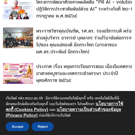
โครงการพัฒนาศักยภาพผลิตสื่อ “PR AI – volution
ปฏิวัติการประชาสัมพันธ์ด้วย AI” ระหว่างวันที่ ๒๐-
กรกฎาคม พ.ศ.๒๕๖๙
พระราชวัชรคุณบัณฑิต, รศ.ดร. รองอธิการบดี พร้อม
ด้วยผู้บริหาร อาจารย์ บุคลากร ร่วมไว้อาลัยต่อการจา
ไปของ คุณแม่ทองดี นึกกระโทก (มารดาของ
ผศ.ดร.ประพันธ์ นึกกระโทก)
ประกาศ เรื่อง หยุดการเรียนการสอน เนื่องในเทศกาล
อาสาฬหบูชาและเทศการเข้าพรรษา ประจำปี
พุทธศักราช ๒๕๖๙
เว็บไซด์ nkr.mcu.ac.th มีการใช้งานเทคโนโลยีคุกกี้ หรือ เทคโนโลยีอื่นที่มี
นโยบายการใช้
ลักษณะใกล้เคียงกันกับคุกกี้ บนเว็บไซต์ของเรา โปรดศึกษา
คุกกี้ (Cookies Policy)
นโยบายความเป็นส่วนตัวของข้อมูล
และ
(Privacy Policy)
ก่อนใช้บริการเว็บไซต์
© มหาวิทยาลัยมหาจุฬาลงกรณราชวิทยาลัย วิทยาเขตนครราชสีมา |
Designed and Developed
Accept
Reject
by Dhawara