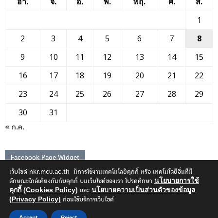
อา.
จ.
อ.
พ.
พฤ.
ศ.
ส.
1
2
3
4
5
6
7
8
9
10
11
12
13
14
15
16
17
18
19
20
21
22
23
24
25
26
27
28
29
30
31
« ก.ค.
Facebook Page Widget
เว็บไซด์ nkr.mcu.ac.th มีการใช้งานเทคโนโลยีคุกกี้ หรือ เทคโนโลยีอื่นที่มี
นโยบายการใช้
ลักษณะใกล้เคียงกันกับคุกกี้ บนเว็บไซต์ของเรา โปรดศึกษา
คุกกี้ (Cookies Policy)
นโยบายความเป็นส่วนตัวของข้อมูล
และ
(Privacy Policy)
ก่อนใช้บริการเว็บไซต์
© มหาวิทยาลัยมหาจุฬาลงกรณราชวิทยาลัย วิทยาเขตนครราชสีมา |
Designed and Developed
Accept
Reject