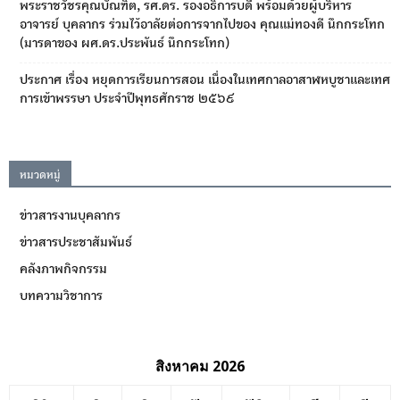
พระราชวัชรคุณบัณฑิต, รศ.ดร. รองอธิการบดี พร้อมด้วยผู้บริหาร
อาจารย์ บุคลากร ร่วมไว้อาลัยต่อการจากไปของ คุณแม่ทองดี นึกกระโทก
(มารดาของ ผศ.ดร.ประพันธ์ นึกกระโทก)
ประกาศ เรื่อง หยุดการเรียนการสอน เนื่องในเทศกาลอาสาฬหบูชาและเทศ
การเข้าพรรษา ประจำปีพุทธศักราช ๒๕๖๙
หมวดหมู่
ข่าวสารงานบุคลากร
ข่าวสารประชาสัมพันธ์
คลังภาพกิจกรรม
บทความวิชาการ
สิงหาคม 2026