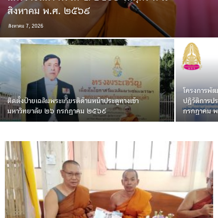
สิงหาคม พ.ศ. ๒๕๖๙
สิงหาคม 7, 2026
โครงการพัฒ
ติดตั้งป้ายเฉลิมพระเกียรติด้านหน้าประตูทางเข้า
ปฏิวัติการป
มหาวิทยาลัย ๒๖ กรกฎาคม ๒๕๖๙
กรกฎาคม 