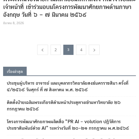
เจ้าหน้าที่ เข้าร่วมอบมโครงการพัฒนาศักยภาพด้านภาษา
อังกฤษ วันที่ ๖ – ๗ มีนาคม ๒๕๖๙
มีนาคม 8, 2026
2
4
3
เรื่องล่าสุด
ประชุมผู้บริหาร อาจารย์ และบุคลากรวิทยาลัยสงฆ์นครราชสีมา ครั้งที่
๔/๒๕๖๙ วันศุกร์ ที่ ๗ สิงหาคม พ.ศ. ๒๕๖๙
ติดตั้งป้ายเฉลิมพระเกียรติด้านหน้าประตูทางเข้ามหาวิทยาลัย ๒๖
กรกฎาคม ๒๕๖๙
โครงการพัฒนาศักยภาพผลิตสื่อ “PR AI – volution ปฏิวัติการ
ประชาสัมพันธ์ด้วย AI” ระหว่างวันที่ ๒๐-๒๑ กรกฎาคม พ.ศ.๒๕๖๙