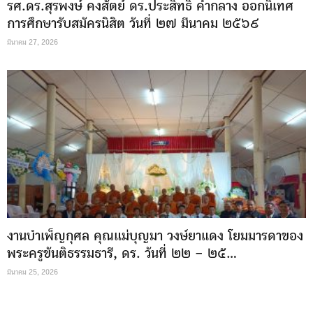
รศ.ดร.สุรพงษ์ คงสัตย์ ดร.ประสิทธิ คำกลาง ออกนิเทศ
การศึกษารับสมัครนิสิต วันที่ ๒๗ มีนาคม ๒๕๖๙
มีนาคม 27, 2026
งานบำเพ็ญกุศล คุณแม่บุญมา วงษ์ยาแดง โยมมารดาของ
พระครูขันติธรรมธารี, ดร. วันที่ ๒๒ – ๒๕...
มีนาคม 25, 2026