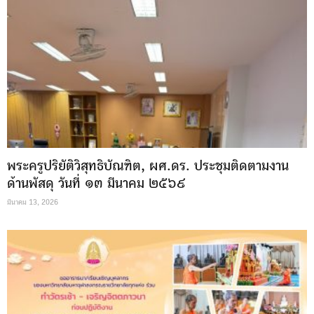
พระครูปริยัติวิสุทธิบัณฑิต, ผศ.ดร. ประชุมติดตามงาน
ด้านพัสดุ วันที่ ๑๓ มีนาคม ๒๕๖๙
มีนาคม 13, 2026