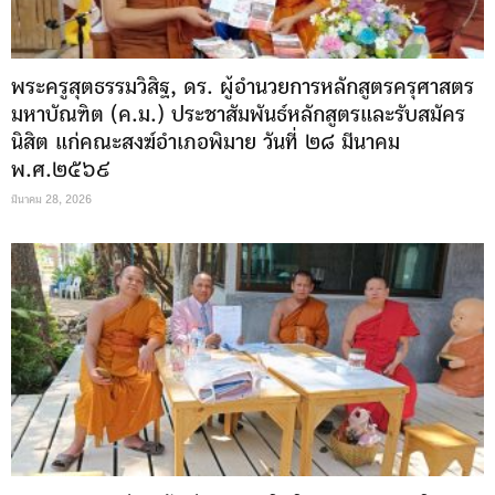
พระครูสุตธรรมวิสิฐ, ดร. ผู้อำนวยการหลักสูตรครุศาสตร
มหาบัณฑิต (ค.ม.) ประชาสัมพันธ์หลักสูตรและรับสมัคร
นิสิต แก่คณะสงฆ์อำเภอพิมาย วันที่ ๒๘ มีนาคม
พ.ศ.๒๕๖๙
มีนาคม 28, 2026