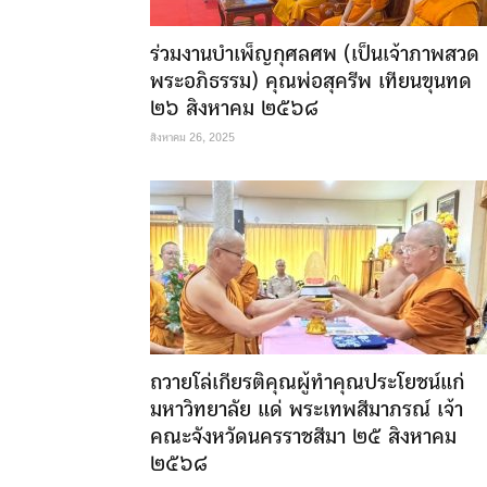
ร่วมงานบำเพ็ญกุศลศพ (เป็นเจ้าภาพสวด
พระอภิธรรม) คุณพ่อสุครีพ เทียนขุนทด
๒๖ สิงหาคม ๒๕๖๘
สิงหาคม 26, 2025
ถวายโล่เกียรติคุณผู้ทำคุณประโยชน์แก่
มหาวิทยาลัย แด่ พระเทพสีมาภรณ์ เจ้า
คณะจังหวัดนครราชสีมา ๒๕ สิงหาคม
๒๕๖๘