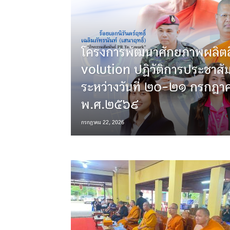
โครงการพัฒนาศักยภาพผลิตส
volution ปฏิวัติการประชาสัม
ระหว่างวันที่ ๒๐-๒๑ กรกฎา
พ.ศ.๒๕๖๙
กรกฎาคม 22, 2026