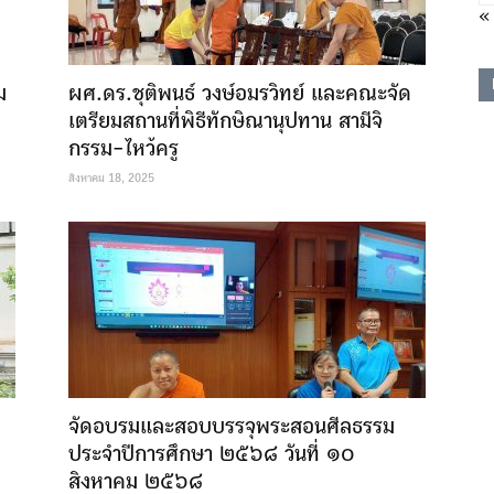
« 
ม
ผศ.ดร.ชุติพนธ์ วงษ์อมรวิทย์ และคณะจัด
เตรียมสถานที่พิธีทักษิณานุปทาน สามีจิ
กรรม-ไหว้ครู
สิงหาคม 18, 2025
จัดอบรมและสอบบรรจุพระสอนศีลธรรม
ประจำปีการศึกษา ๒๕๖๘ วันที่ ๑๐
สิงหาคม ๒๕๖๘