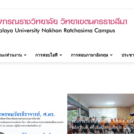
ณะ/ส่วนงาน
การสอบไอที
การสอบภาษาอังกฤษ
ประชาส
มจร.วิทยาเขต
นครราชสีมา
พระราชวัชรคุณบัณฑิต, รศ.ดร. รอง
อธิการบดี พร้อมด้วยผู้บริหาร อาจาร
บุคลากร ร่วมไว้อาลัยต่อการจากไปข