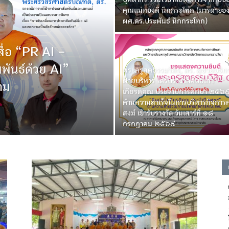
คุณแม่ทองดี นึกกระโทก (มารดาขอ
ผศ.ดร.ประพันธ์ นึกกระโทก)
ื่อ “PR AI –
พันธ์ด้วย AI”
พระครูสุตธรรมวิสิฐ, ดร. ผู้ช่วยอธิก
ฝ่ายบริหาร ได้รับรางวัลศิษย์เก่า
คม
เกียรติคุณ ประจำปีการศึกษา ๒๕๖
ด้านความสำเร็จในการบริหารกิจกา
สงฆ์ เข้ารับรางวัล วันเสาร์ที่ ๑๘
กรกฎาคม ๒๕๖๙