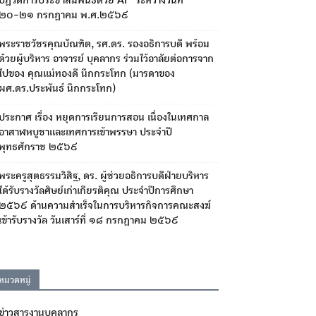
ปฏิวัติการประชาสัมพันธ์ด้วย AI” ระหว่างวันที่
๒๐-๒๑ กรกฎาคม พ.ศ.๒๕๖๙
พระราชวัชรคุณบัณฑิต, รศ.ดร. รองอธิการบดี พร้อม
ด้วยผู้บริหาร อาจารย์ บุคลากร ร่วมไว้อาลัยต่อการจาก
ไปของ คุณแม่ทองดี นึกกระโทก (มารดาของ
ผศ.ดร.ประพันธ์ นึกกระโทก)
ประกาศ เรื่อง หยุดการเรียนการสอน เนื่องในเทศกาล
อาสาฬหบูชาและเทศการเข้าพรรษา ประจำปี
พุทธศักราช ๒๕๖๙
พระครูสุตธรรมวิสิฐ, ดร. ผู้ช่วยอธิการบดีฝ่ายบริหาร
ได้รับรางวัลศิษย์เก่าเกียรติคุณ ประจำปีการศึกษา
๒๕๖๙ ด้านความสำเร็จในการบริหารกิจการคณะสงฆ์
เข้ารับรางวัล วันเสาร์ที่ ๑๘ กรกฎาคม ๒๕๖๙
หมวดหมู่
ข่าวสารงานบุคลากร