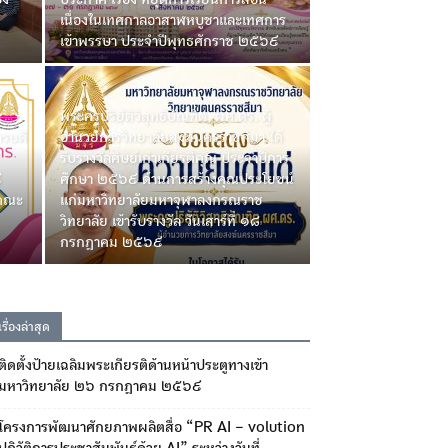
ง
เนื่องในเทศกาลอาสาฬหบูชาและเทศการ
เข้าพรรษา ประจำปีพุทธศักราช ๒๕๖๙
พระครูปริยัติวิสุทธิบัณฑิต, ผศ.ดร. ผู้
ารบดี
อำนวยการวิทยาลัยสงฆ์นครราชสีมา ได้
รับรางวัลศิษย์เก่าเกียรติคุณ ประจำปีการ
๙
ศึกษา ๒๕๖๙ ด้านการสร้างคุณประโยชน์
รคณะ
แก่มหาวิทยาลัยมหาจุฬาลงกรณราช
วิทยาลัย เข้ารับรางวัล วันเสาร์ที่ ๑๘
กรกฎาคม ๒๕๖๙
เรื่องล่าสุด
ติดตั้งป้ายเฉลิมพระเกียรติด้านหน้าประตูทางเข้า
มหาวิทยาลัย ๒๖ กรกฎาคม ๒๕๖๙
โครงการพัฒนาศักยภาพผลิตสื่อ “PR AI – volution