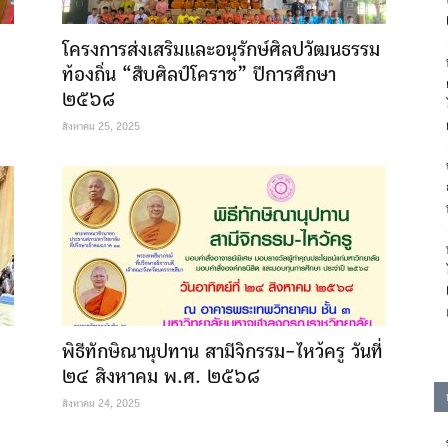
โครงการส่งเสริมและอนุรักษ์ศิลปวัฒนธรรม
ท้องถิ่น “สืบศิลป์โคราช” ปีการศึกษา
๒๕๖๘
สิงหาคม 25, 2025
พิธีทักษิณานุปทาน สามีจิกรรม-ไหว้ครู วันที่
๒๔ สิงหาคม พ.ศ. ๒๕๖๘
สิงหาคม 24, 2025