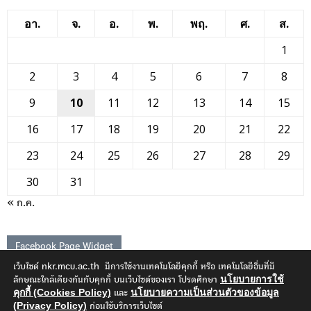
อา.
จ.
อ.
พ.
พฤ.
ศ.
ส.
1
2
3
4
5
6
7
8
9
10
11
12
13
14
15
16
17
18
19
20
21
22
23
24
25
26
27
28
29
30
31
« ก.ค.
Facebook Page Widget
เว็บไซด์ nkr.mcu.ac.th มีการใช้งานเทคโนโลยีคุกกี้ หรือ เทคโนโลยีอื่นที่มี
นโยบายการใช้
ลักษณะใกล้เคียงกันกับคุกกี้ บนเว็บไซต์ของเรา โปรดศึกษา
คุกกี้ (Cookies Policy)
นโยบายความเป็นส่วนตัวของข้อมูล
และ
(Privacy Policy)
ก่อนใช้บริการเว็บไซต์