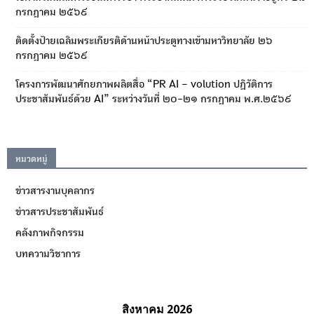
กรกฎาคม ๒๕๖๙
ติดตั้งป้ายเฉลิมพระเกียรติด้านหน้าประตูทางเข้ามหาวิทยาลัย ๒๖
กรกฎาคม ๒๕๖๙
โครงการพัฒนาศักยภาพผลิตสื่อ “PR AI – volution ปฏิวัติการ
ประชาสัมพันธ์ด้วย AI” ระหว่างวันที่ ๒๐-๒๑ กรกฎาคม พ.ศ.๒๕๖๙
หมวดหมู่
ข่าวสารงานบุคลากร
ข่าวสารประชาสัมพันธ์
คลังภาพกิจกรรม
บทความวิชาการ
สิงหาคม 2026