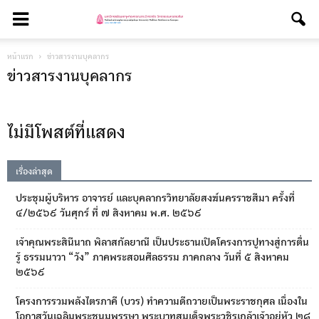
หน้าแรก
ข่าวสารงานบุคลากร
ข่าวสารงานบุคลากร
ไม่มีโพสต์ที่แสดง
เรื่องล่าสุด
ประชุมผู้บริหาร อาจารย์ และบุคลากรวิทยาลัยสงฆ์นครราชสีมา ครั้งที่
๔/๒๕๖๙ วันศุกร์ ที่ ๗ สิงหาคม พ.ศ. ๒๕๖๙
เจ้าคุณพระสินีนาถ พิลาสกัลยาณี เป็นประธานเปิดโครงการปูทางสู่การตื่น
รู้ ธรรมนาวา “วัง” ภาคพระสอนศีลธรรม ภาคกลาง วันที่ ๕ สิงหาคม
๒๕๖๙
โครงการรวมพลังไตรภาคี (บวร) ทำความดีถวายเป็นพระราชกุศล เนื่องใน
โอกาสวันเฉลิมพระชนมพรรษา พระบาทสมเด็จพระวชิรเกล้าเจ้าอยู่หัว ๒๘