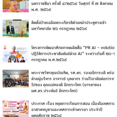
นครราชสีมา ครั้งที่ ๔/๒๕๖๙ วันศุกร์ ที่ ๗ สิงหาคม
พ.ศ. ๒๕๖๙
ติดตั้งป้ายเฉลิมพระเกียรติด้านหน้าประตูทางเข้า
มหาวิทยาลัย ๒๖ กรกฎาคม ๒๕๖๙
โครงการพัฒนาศักยภาพผลิตสื่อ “PR AI – volution
ปฏิวัติการประชาสัมพันธ์ด้วย AI” ระหว่างวันที่ ๒๐-
กรกฎาคม พ.ศ.๒๕๖๙
พระราชวัชรคุณบัณฑิต, รศ.ดร. รองอธิการบดี พร้อม
ด้วยผู้บริหาร อาจารย์ บุคลากร ร่วมไว้อาลัยต่อการจา
ไปของ คุณแม่ทองดี นึกกระโทก (มารดาของ
ผศ.ดร.ประพันธ์ นึกกระโทก)
ประกาศ เรื่อง หยุดการเรียนการสอน เนื่องในเทศกาล
อาสาฬหบูชาและเทศการเข้าพรรษา ประจำปี
พุทธศักราช ๒๕๖๙