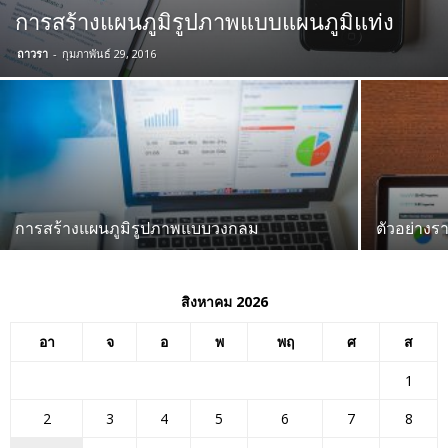
การสร้างแผนภูมิรูปภาพแบบแผนภูมิแท่ง
ถาวรา
-
กุมภาพันธ์ 29, 2016
การสร้างแผนภูมิรูปภาพแบบวงกลม
ตัวอย่าง
สิงหาคม 2026
อา
จ
อ
พ
พฤ
ศ
ส
1
2
3
4
5
6
7
8