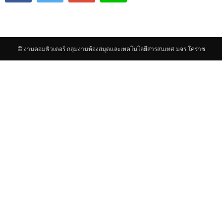
© งานคอมพิวเตอร์ กลุ่มงานห้องสมุดและเทคโนโลยีสารสนเทศ มจร.โคราช