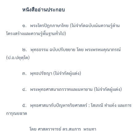
หนังสืออ่านประกอบ
๑. พระไตรปิฎกภาษาไทย (ไม่จำกัดฉบับเน้นความรู้ด้าน
โครงสร้างและความรู้พื้นฐานทั่วไป)
๒. พุทธธรรม ฉบับปรับขยาย โดย พระพรหมคุณาภรณ์
(ป.อ.ปยุตฺโต)
๓. พุทธปรัชญา (ไม่จำกัดผู้แต่ง)
๔. พระพุทธศาสนาเถรวาทและมหายาน (ไม่จำกัดผู้แต่ง)
๕. พุทธศาสนากับปัญหาจริยศาสตร์ : โสเภณี ทำแท้ง และการ
การุณยฆาต
โดย ศาสตราจารย์ ดร.สมภาร พรมทา