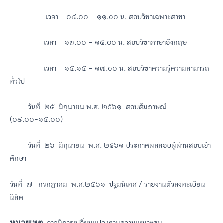
เวลา ๐๙.๐๐ – ๑๑.๐๐ น. สอบวิชาเฉพาะสาขา
เวลา ๑๓.๐๐ – ๑๕.๐๐ น. สอบวิชาภาษาอังกฤษ
เวลา ๑๕.๑๕ – ๑๗.๐๐ น. สอบวิชาความรู้ความสามารถ
ทั่วไป
วันที่ ๒๕ มิถุนายน พ.ศ. ๒๕๖๑ สอบสัมภาษณ์
(๐๙.๐๐-๑๕.๐๐)
วันที่ ๒๖ มิถุนายน พ.ศ. ๒๕๖๑ ประกาศผลสอบผู้ผ่านสอบเข้า
ศึกษา
วันที่ ๗ กรกฎาคม พ.ศ.๒๕๖๑ ปฐมนิเทศ / รายงานตัวลงทะเบียน
นิสิต
หมายเหตุ
อาจมีการเปลี่ยนแปลงตามความเหมาะสม