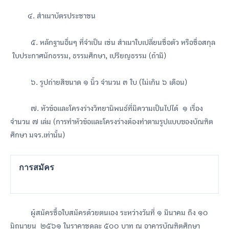
๔. สำเนาบัตรประชาชน
๕. หลักฐานอื่นๆ ที่จำเป็น เช่น สำเนาใบเปลี่ยนชื่อตัว หรือชื่อสกุล
ใบประกาศนักธรรม, ธรรมศึกษา, เปรียญธรรม (ถ้ามี)
๖. รูปถ่ายสีขนาด ๑ นิ้ว จำนวน ๓ ใบ (ไม่เกิน ๖ เดือน)
๗. หัวข้อและโครงร่างวิทยานิพนธ์ที่มีความเป็นไปได้ ๑ เรื่อง
จำนวน ๗ เล่ม (การทำหัวข้อและโครงร่างต้องทำตามรูปแบบของบัณฑิต
ศึกษา มจร.เท่านั้น)
การสมัคร
ผู้สมัครซื้อใบสมัครด้วยตนเอง ระหว่างวันที่ ๑ มีนาคม ถึง ๑๐
มิถุนายน ๒๕๖๑ ในราคาชุดละ ๕๐๐ บาท ณ อาคารบัณฑิตศึกษา