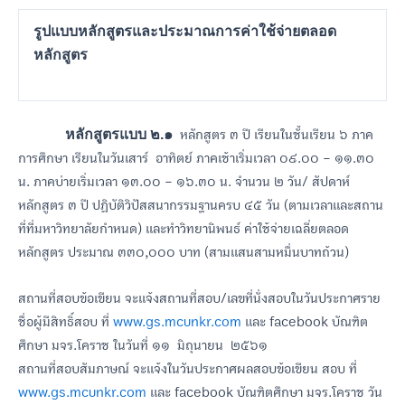
รูปแบบหลักสูตรและประมาณการค่าใช้จ่ายตลอด
หลักสูตร
หลักสูตรแบบ ๒
.๑
หลักสูตร ๓ ปี เรียนในชั้นเรียน ๖ ภาค
การศึกษา เรียนในวันเสาร์ อาทิตย์ ภาคเช้าเริ่มเวลา ๐๙.๐๐ – ๑๑.๓๐
น. ภาคบ่ายเริ่มเวลา ๑๓.๐๐ – ๑๖.๓๐ น. จำนวน ๒ วัน/ สัปดาห์
หลักสูตร ๓ ปี ปฏิบัติวิปัสสนากรรมฐานครบ ๔๕ วัน (ตามเวลาและสถาน
ที่ที่มหาวิทยาลัยกำหนด) และทำวิทยานิพนธ์ ค่าใช้จ่ายเฉลี่ยตลอด
หลักสูตร ประมาณ ๓๓๐,๐๐๐ บาท (สามแสนสามหมื่นบาทถ้วน)
สถานที่สอบข้อเขียน จะแจ้งสถานที่สอบ/เลขที่นั่งสอบในวันประกาศราย
ชื่อผู้มีสิทธิ์สอบ ที่
www.gs.mcunkr.com
และ facebook บัณฑิต
ศึกษา มจร.โคราช ในวันที่ ๑๑ มิถุนายน ๒๕๖๑
สถานที่สอบสัมภาษณ์ จะแจ้งในวันประกาศผลสอบข้อเขียน สอบ ที่
www.gs.mcunkr.com
และ facebook บัณฑิตศึกษา มจร.โคราช วัน