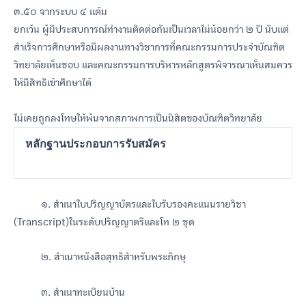
๓.๕๐ จากระบบ ๔ แต้ม
ยกเว้น ผู้มีประสบการณ์ทำงานติดต่อกันเป็นเวลาไม่น้อยกว่า ๒ ปี นับแต่
สำเร็จการศึกษาหรือมีผลงานทางวิชาการที่คณะกรรมการประจำบัณฑิต
วิทยาลัยเห็นชอบ และคณะกรรมการบริหารหลักสูตรพิจารณาเห็นสมควร
ให้มีสิทธิเข้าศึกษาได้
ไม่เคยถูกลงโทษให้พ้นจากสภาพการเป็นนิสิตของบัณฑิตวิทยาลัย
หลักฐานประกอบการรับสมัคร
๑. สำเนาใบปริญญาบัตรและใบรับรองคะแนนรายวิชา
(Transcript)ในระดับปริญญาตรีและโท ๒ ชุด
๒. สำเนาหนังสือสุทธิสำหรับพระภิกษุ
๓. สำเนาทะเบียนบ้าน