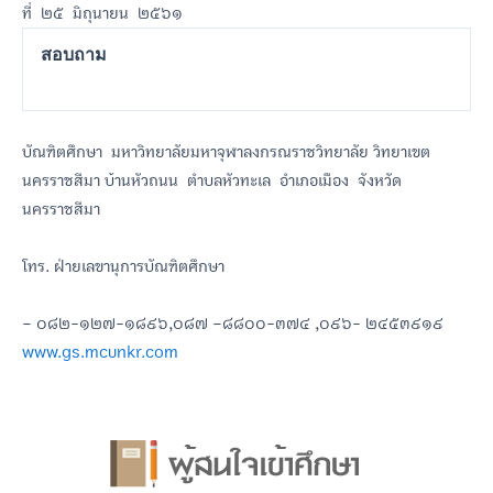
ที่ ๒๕ มิถุนายน ๒๕๖๑
สอบถาม
บัณฑิตศึกษา มหาวิทยาลัยมหาจุฬาลงกรณราชวิทยาลัย วิทยาเขต
นครราชสีมา บ้านหัวถนน ตำบลหัวทะเล อำเภอเมือง จังหวัด
นครราชสีมา
โทร. ฝ่ายเลขานุการบัณฑิตศึกษา
– ๐๘๒-๑๒๗-๑๘๙๖,๐๘๗ –๘๘๐๐-๓๗๔ ,๐๙๖- ๒๔๕๓๙๑๙
www.gs.mcunkr.com