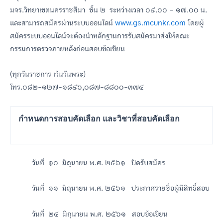
มจร.วิทยาเขตนครราชสีมา ชั้น ๒ ระหว่างเวลา ๐๙.๐๐ – ๑๗.๐๐ น.
และสามารถสมัครผ่านระบบออนไลน์
www.gs.mcunkr.com
โดยผู้
สมัครระบบออนไลน์จะต้องนำหลักฐานการรับสมัครมาส่งให้คณะ
กรรมการตรวจภายหลังก่อนสอบข้อเขียน
(ทุกวันราชการ เว้นวันพระ)
โทร.๐๘๒-๑๒๗-๑๘๙๖,๐๘๗-๘๘๐๐-๓๗๔
กำหนดการสอบคัดเลือก และวิชาที่สอบคัดเลือก
วันที่ ๑๐ มิถุนายน พ.ศ. ๒๕๖๑ ปิดรับสมัคร
วันที่ ๑๑ มิถุนายน พ.ศ. ๒๕๖๑ ประกาศรายชื่อผู้มีสิทธิ์สอบ
วันที่ ๒๔ มิถุนายน พ.ศ. ๒๕๖๑ สอบข้อเขียน